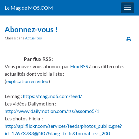
Le Mag de MO5.COM
Togg
navig
Abonnez-vous !
Classé dans
Actualités
Par flux RSS
:
Vous pouvez vous abonner par
Flux RSS
à nos différentes
actualités dont voici la liste :
(
explication en vidéo
)
Le mag :
https://mag.mo5.com/feed/
Les vidéos Dailymotion :
http://www.dailymotion.com/rss/assomo5/1
Les photos Flickr :
http://api.flickr.com/services/feeds/photos_public.gne?
id=17673783@N07&lang=fr-fr&format=rss_200