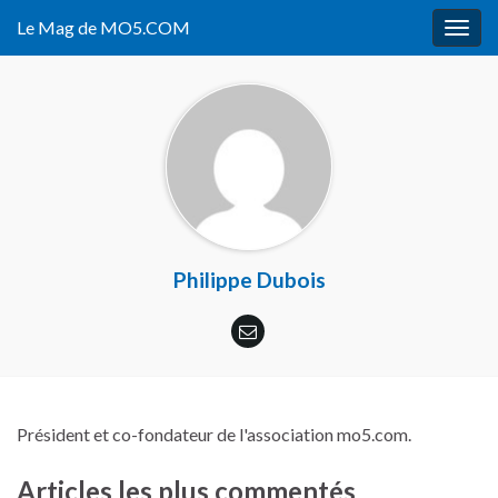
Le Mag de MO5.COM
Togg
navig
Philippe Dubois
Président et co-fondateur de l'association mo5.com.
Articles les plus commentés