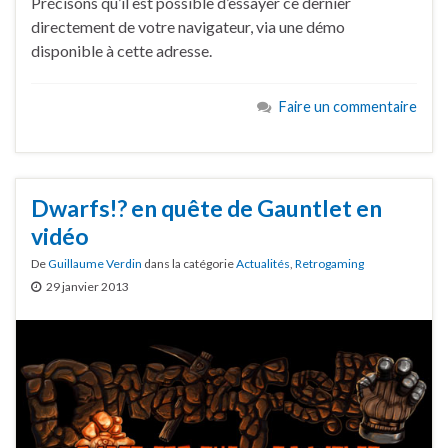
Précisons qu’il est possible d’essayer ce dernier
directement de votre navigateur, via une démo
disponible à cette adresse.
Faire un commentaire
Dwarfs!? en quête de Gauntlet en
vidéo
De
Guillaume Verdin
dans la catégorie
Actualités
,
Retrogaming
29 janvier 2013