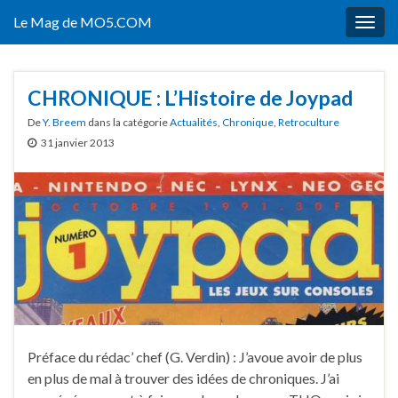
Le Mag de MO5.COM
Togg
navig
CHRONIQUE : L’Histoire de Joypad
De
Y. Breem
dans la catégorie
Actualités
,
Chronique
,
Retroculture
31 janvier 2013
Préface du rédac’ chef (G. Verdin) : J’avoue avoir de plus
en plus de mal à trouver des idées de chroniques. J’ai