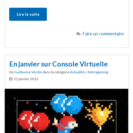
Lire la suite
Faire un commentaire
En janvier sur Console Virtuelle
De
Guillaume Verdin
dans la catégorie
Actualités
,
Retrogaming
31 janvier 2013