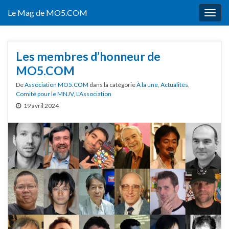
Le Mag de MO5.COM
Togg
navig
Les membres d’honneur de
MO5.COM
De
Association MO5.COM
dans la catégorie
À la une
,
Actualités
,
Comité pour le MNJV
,
L'Association
19 avril 2024