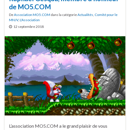
de MO5.COM
De
Association MO5.COM
dans la catégorie
Actualités
,
Comité pour le
MNJV
,
L'Association
12 septembre 2018
L’association MO5.COM a le grand plaisir de vous