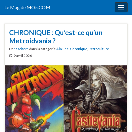
Le Mag de MO5.COM
Togg
navig
CHRONIQUE : Qu’est-ce qu’un
Metroidvania ?
De
"sseb22"
dans la catégorie
À la une
,
Chronique
,
Retroculture
9 avril 2026