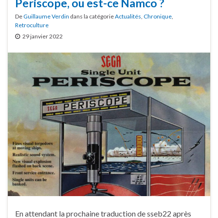
Periscope, ou est-ce Namco ?
De
Guillaume Verdin
dans la catégorie
Actualités
,
Chronique
,
Retroculture
29 janvier 2022
En attendant la prochaine traduction de sseb22 après