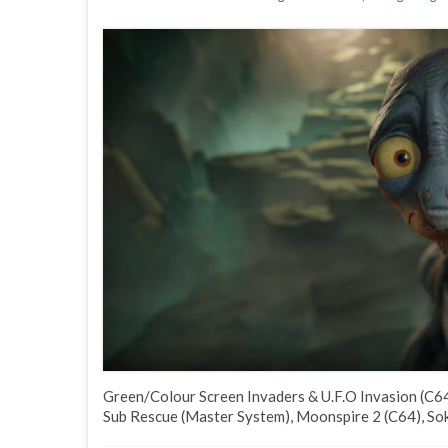
Green/Colour Screen Invaders & U.F.O Invasion (C64
Sub Rescue (Master System), Moonspire 2 (C64), Soko