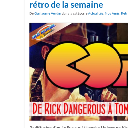
rétro de la semaine
De
Guillaume Verdin
dans la catégorie
Actualités
,
Nos Amis
,
Retr
Rediffusion d’un 4e live sur Mikeneko Holmes no Ki