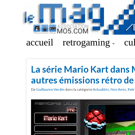
accueil
retrogaming
cu
La série Mario Kart dans
autres émissions rétro de
De
Guillaume Verdin
dans la catégorie
Actualités
,
Nos Amis
,
Retr