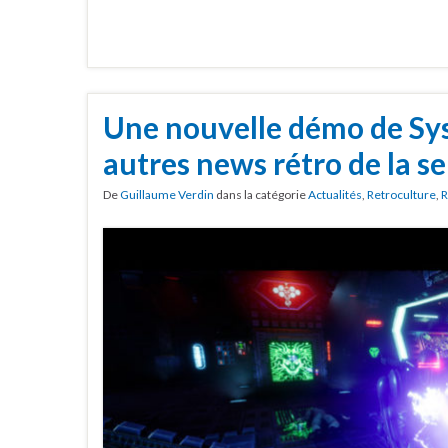
Une nouvelle démo de Sy
autres news rétro de la 
De
Guillaume Verdin
dans la catégorie
Actualités
,
Retroculture
,
R