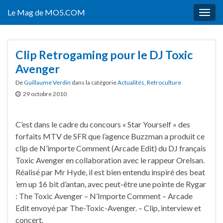
Le Mag de MO5.COM
Togg
navig
Clip Retrogaming pour le DJ Toxic
Avenger
De
Guillaume Verdin
dans la catégorie
Actualités
,
Retroculture
29 octobre 2010
C’est dans le cadre du concours « Star Yourself » des
forfaits MTV de SFR que l’agence Buzzman a produit ce
clip de N’importe Comment (Arcade Edit) du DJ français
Toxic Avenger en collaboration avec le rappeur Orelsan.
Réalisé par Mr Hyde, il est bien entendu inspiré des beat
’em up 16 bit d’antan, avec peut-être une pointe de Rygar
: The Toxic Avenger – N’Importe Comment – Arcade
Edit envoyé par The-Toxic-Avenger. – Clip, interview et
concert.