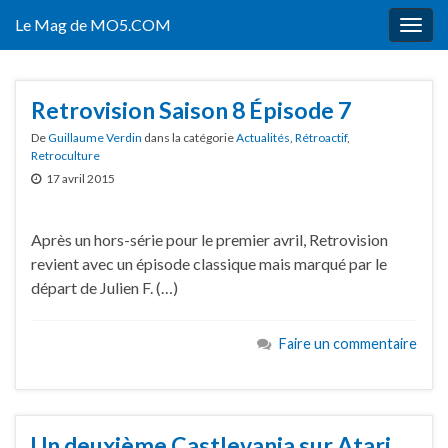
Le Mag de MO5.COM
Togg
navig
Retrovision Saison 8 Épisode 7
De
Guillaume Verdin
dans la catégorie
Actualités
,
Rétroactif
,
Retroculture
17 avril 2015
Après un hors-série pour le premier avril, Retrovision
revient avec un épisode classique mais marqué par le
départ de Julien F. (…)
Faire un commentaire
Un deuxième Castlevania sur Atari