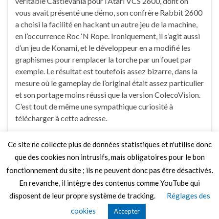
véritable Castlevania pour l’Atari VCS 2600, dont on
vous avait présenté une démo, son confrère Rabbit 2600
a choisi la facilité en hackant un autre jeu de la machine,
en l’occurrence Roc ‘N Rope. Ironiquement, il s’agit aussi
d’un jeu de Konami, et le développeur en a modifié les
graphismes pour remplacer la torche par un fouet par
exemple. Le résultat est toutefois assez bizarre, dans la
mesure où le gameplay de l’original était assez particulier
et son portage moins réussi que la version ColecoVision.
C’est tout de même une sympathique curiosité à
télécharger à cette adresse.
Ce site ne collecte plus de données statistiques et n'utilise donc
Faire un commentaire
que des cookies non intrusifs, mais obligatoires pour le bon
fonctionnement du site ; ils ne peuvent donc pas être désactivés.
En revanche, il intègre des contenus comme YouTube qui
disposent de leur propre système de tracking.
Réglages des
© 2026 Le Mag de MO5.COM.
cookies
Accepter
Construit avec
par
Thèmes Graphene
.