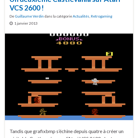
VCS 2600 !
De
Guillaume Verdin
dans la catégorie
Actualités
,
Retrogaming
1 janvier 2013
Tandis que grafixbmp s’échine depuis quatre à créer un