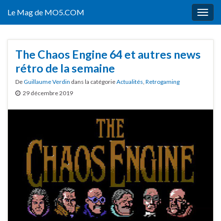
Le Mag de MO5.COM
Togg
navig
The Chaos Engine 64 et autres news
rétro de la semaine
De
Guillaume Verdin
dans la catégorie
Actualités
,
Retrogaming
29 décembre 2019