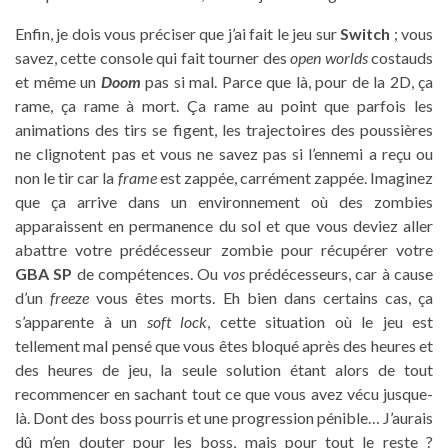
Enfin, je dois vous préciser que j’ai fait le jeu sur
Switch
; vous
savez, cette console qui fait tourner des
open worlds
costauds
et même un
Doom
pas si mal. Parce que là, pour de la 2D, ça
rame, ça rame à mort. Ça rame au point que parfois les
animations des tirs se figent, les trajectoires des poussières
ne clignotent pas et vous ne savez pas si l’ennemi a reçu ou
non le tir car la
frame
est zappée, carrément zappée. Imaginez
que ça arrive dans un environnement où des zombies
apparaissent en permanence du sol et que vous deviez aller
abattre votre prédécesseur zombie pour récupérer votre
GBA SP
de compétences. Ou
vos
prédécesseurs, car à cause
d’un
freeze
vous êtes morts. Eh bien dans certains cas, ça
s’apparente à un
soft lock
, cette situation où le jeu est
tellement mal pensé que vous êtes bloqué après des heures et
des heures de jeu, la seule solution étant alors de tout
recommencer en sachant tout ce que vous avez vécu jusque-
là. Dont des boss pourris et une progression pénible… J’aurais
dû m’en douter pour les boss, mais pour tout le reste ?