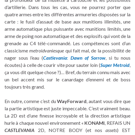
d’artillerie. Dans tous les cas, vous ne pourrez porter que
quatre armes entre les différentes armureries disposées sur la
carte : le fusil d’assaut de base aux munitions illimités, une
arme automatique plus puissante avec munitions limités, une
arme de poing non automatique et des explosifs qui vont de la
grenade au C4 télé-commandé. Les compétences sont d’un
classicisme
metroidvaniesque
qui fait mal, de la possibilité de
nager sous l’eau (
Castlevania
:
Dawn of Sorrow
, si tu nous
écoutes) à celle de courir vite pour sauter loin (
Super Metroid
,
ça vous dit quelque chose ?)… Bref, du terrain connu mais avec
un bel accent mis sur le canardage d’ennemi et de boss
toujours très grand.
En outre, comme c’est du
WayForward
, autant vous dire que
la partie artistique est juste impeccable. C’est vraiment beau.
La 2D est d’une finesse incroyable et la direction artistique
hurle à chaque nouvel environnement «
KONAMI
, REFAIS UN
CASTLEVANIA
2D, NOTRE BODY (et nos
assets
) EST