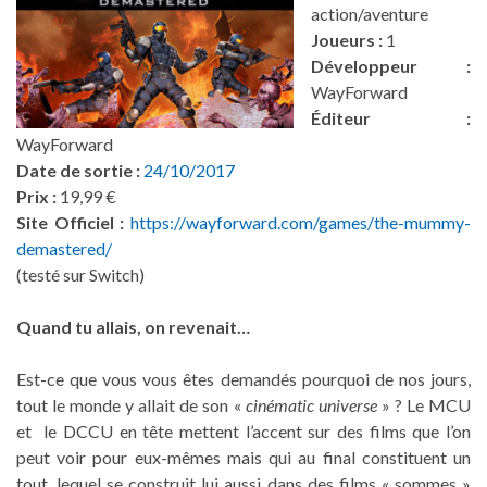
action/aventure
Joueurs :
1
Développeur :
WayForward
Éditeur :
WayForward
Date de sortie :
24/10/2017
Prix :
19,99 €
Site Officiel :
https://wayforward.com/games/the-mummy-
demastered/
(testé sur Switch)
Quand tu allais, on revenait…
Est-ce que vous vous êtes demandés pourquoi de nos jours,
tout le monde y allait de son «
cinématic universe
» ? Le MCU
et le DCCU en tête mettent l’accent sur des films que l’on
peut voir pour eux-mêmes mais qui au final constituent un
tout, lequel se construit lui aussi dans des films « sommes »