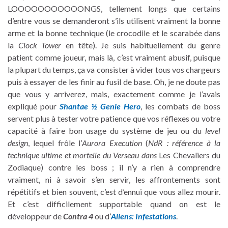
LOOOOOOOOOOONGS, tellement longs que certains
d’entre vous se demanderont s’ils utilisent vraiment la bonne
arme et la bonne technique (le crocodile et le scarabée dans
la
Clock Tower
en tête). Je suis habituellement du genre
patient comme joueur, mais là, c’est vraiment abusif, puisque
la plupart du temps, ça va consister à vider tous vos chargeurs
puis à essayer de les finir au fusil de base. Oh, je ne doute pas
que vous y arriverez, mais, exactement comme je l’avais
expliqué pour
Shantae ½ Genie Hero
, les combats de boss
servent plus à tester votre patience que vos réflexes ou votre
capacité à faire bon usage du système de jeu ou du
level
design
, lequel frôle l’
Aurora Execution
(
NdR : référence à la
technique ultime et mortelle du Verseau dans
Les Chevaliers du
Zodiaque) contre les boss ; il n’y a rien à comprendre
vraiment, ni à savoir s’en servir, les affrontements sont
répétitifs et bien souvent, c’est d’ennui que vous allez mourir.
Et c’est difficilement supportable quand on est le
développeur de
Contra 4
ou d’
Aliens: Infestations
.