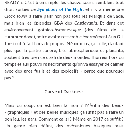
READY ». C’est bien simple, les chauve-souris semblent tout
droit sorties de
Symphony of the Night
et il y a même une
Clock Tower
à faire pâlir, non pas tous les Marquis de Sade,
mais bien les épisodes
GBA
des
Castlevania
. Et dans cet
environnement gothico-
hammeresque
(des films de la
Hammer
donc), notre avatar ressemble énormément à un
G.I.
Joe
tout à fait hors de propos. Néanmoins, ça colle, d’autant
plus que la partie sonore, très atmosphérique et planante,
soutient très bien ce clash de deux mondes, l’horreur hors du
temps et aux pouvoirs nécromants qu’on va essayer de calmer
avec des gros fusils et des explosifs – parce que pourquoi
pas ?
Curse of Darkness
Mais du coup, on est bien là, non ? M’enfin des beaux
« graphiques » et des belles musiques, ça suffit pas à faire un
bon jeu, les gars. Comment ça, si ? Même en 2017 ça suffit ?
Un genre bien défini, des mécaniques basiques mais