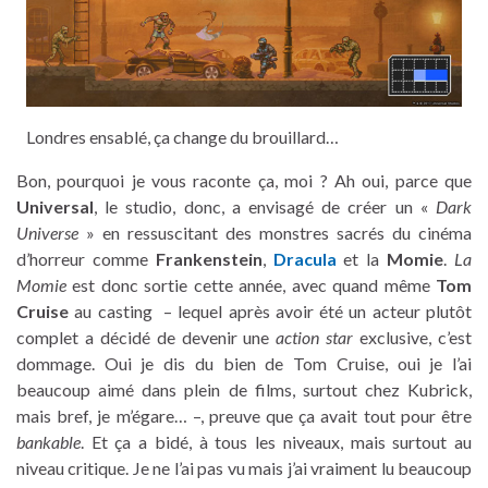
Londres ensablé, ça change du brouillard…
Bon, pourquoi je vous raconte ça, moi ? Ah oui, parce que
Universal
, le studio, donc, a envisagé de créer un «
Dark
Universe
» en ressuscitant des monstres sacrés du cinéma
d’horreur comme
Frankenstein
,
Dracula
et la
Momie
.
La
Momie
est donc sortie cette année, avec quand même
Tom
Cruise
au casting – lequel après avoir été un acteur plutôt
complet a décidé de devenir une
action star
exclusive, c’est
dommage. Oui je dis du bien de Tom Cruise, oui je l’ai
beaucoup aimé dans plein de films, surtout chez Kubrick,
mais bref, je m’égare… –, preuve que ça avait tout pour être
bankable
. Et ça a bidé, à tous les niveaux, mais surtout au
niveau critique. Je ne l’ai pas vu mais j’ai vraiment lu beaucoup