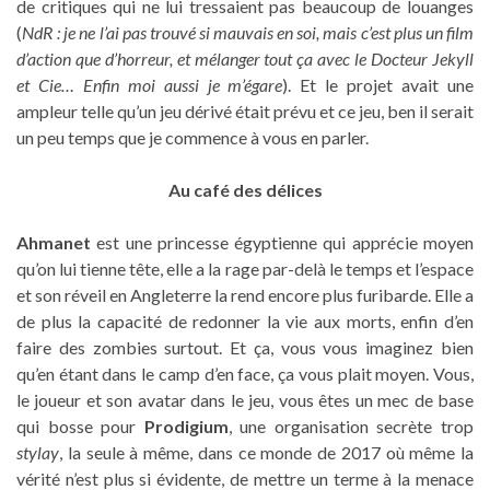
de critiques qui ne lui tressaient pas beaucoup de louanges
(
NdR : je ne l’ai pas trouvé si mauvais en soi, mais c’est plus un film
d’action que d’horreur, et mélanger tout ça avec le Docteur Jekyll
et Cie… Enfin moi aussi je m’égare
). Et le projet avait une
ampleur telle qu’un jeu dérivé était prévu et ce jeu, ben il serait
un peu temps que je commence à vous en parler.
Au café des délices
Ahmanet
est une princesse égyptienne qui apprécie moyen
qu’on lui tienne tête, elle a la rage par-delà le temps et l’espace
et son réveil en Angleterre la rend encore plus furibarde. Elle a
de plus la capacité de redonner la vie aux morts, enfin d’en
faire des zombies surtout. Et ça, vous vous imaginez bien
qu’en étant dans le camp d’en face, ça vous plait moyen. Vous,
le joueur et son avatar dans le jeu, vous êtes un mec de base
qui bosse pour
Prodigium
, une organisation secrète trop
stylay
, la seule à même, dans ce monde de 2017 où même la
vérité n’est plus si évidente, de mettre un terme à la menace