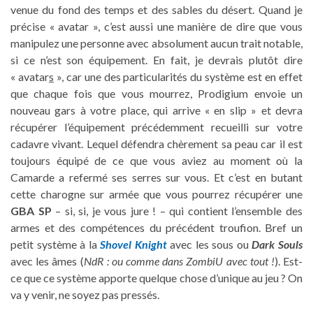
venue du fond des temps et des sables du désert. Quand je
précise « avatar », c’est aussi une manière de dire que vous
manipulez une personne avec absolument aucun trait notable,
si ce n’est son équipement. En fait, je devrais plutôt dire
« avatar
s
», car une des particularités du système est en effet
que chaque fois que vous mourrez, Prodigium envoie un
nouveau gars à votre place, qui arrive « en slip » et devra
récupérer l’équipement précédemment recueilli sur votre
cadavre vivant. Lequel défendra chèrement sa peau car il est
toujours équipé de ce que vous aviez au moment où la
Camarde a refermé ses serres sur vous. Et c’est en butant
cette charogne sur armée que vous pourrez récupérer une
GBA SP
– si, si, je vous jure ! – qui contient l’ensemble des
armes et des compétences du précédent troufion. Bref un
petit système à la
Shovel Knight
avec les sous ou
Dark Souls
avec les âmes (
NdR : ou
comme dans ZombiU avec tout !
). Est-
ce que ce système apporte quelque chose d’unique au jeu ? On
va y venir, ne soyez pas pressés.