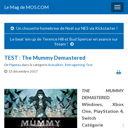
Le Mag de MO5.COM
Togg
navig
Un chouette homebrew de Noël sur NES via Kickstarter !
Le beat ’em up de Terence Hill et Bud Spencer en avance sur
Steam !
TEST : The Mummy Demastered
De
Pippeau
dans la catégorie
Actualités
,
Retrogaming
,
Test
15 décembre 2017
THE MUMMY
DEMASTERED
Windows, Xbox
One, PlayStation 4,
Switch
Catégorie :