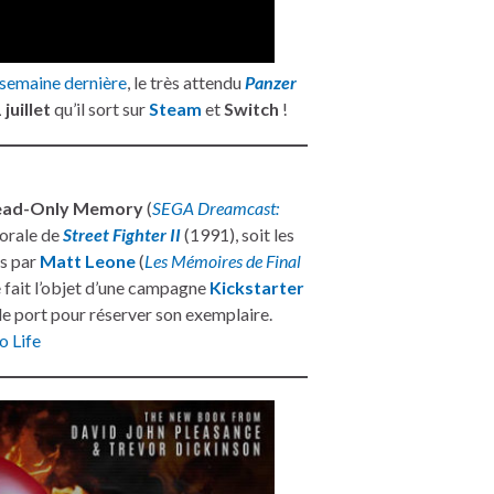
 semaine dernière
, le très attendu
Panzer
 juillet
qu’il sort sur
Steam
et
Switch
!
ead-Only Memory
(
SEGA Dreamcast:
 orale de
Street Fighter II
(1991), soit les
is par
Matt Leone
(
Les Mémoires de Final
 fait l’objet d’une campagne
Kickstarter
de port pour réserver son exemplaire.
o Life