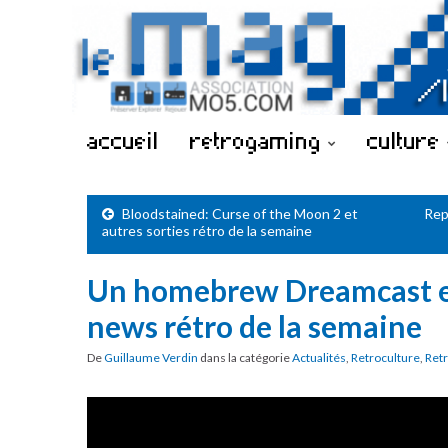
accueil
retrogaming
culture
Bloodstained: Curse of the Moon 2 et
Rep
autres sorties rétro de la semaine
Un homebrew Dreamcast e
news rétro de la semaine
De
Guillaume Verdin
dans la catégorie
Actualités
,
Retroculture
,
Ret