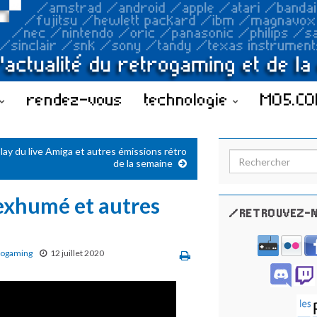
rendez-vous
technologie
MO5.C
lay du live Amiga et autres émissions rétro
Search for:
de la semaine
xhumé et autres
/RETROUVEZ-N
rogaming
12 juillet 2020