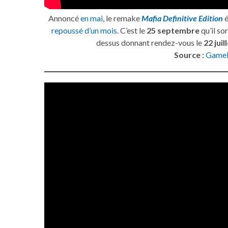
Annoncé
en mai
, le remake
Mafia Definitive Edition
é
repoussé d’un mois
. C’est le
25 septembre
qu’il so
dessus donnant rendez-vous le
22 juil
Source :
Gamek