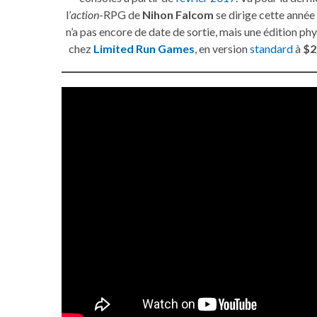
l’
action
-RPG de
Nihon Falcom
se dirige cette année 
n’a pas encore de date de sortie, mais une édition p
chez
Limited Run Games
, en version
standard
à
$2