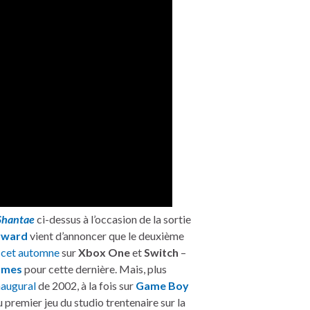
Shantae
ci-dessus à l’occasion de la sortie
rward
vient d’annoncer que le deuxième
r
cet automne
sur
Xbox One
et
Switch
–
ames
pour cette dernière. Mais, plus
naugural
de 2002, à la fois sur
Game Boy
 premier jeu du studio trentenaire sur la