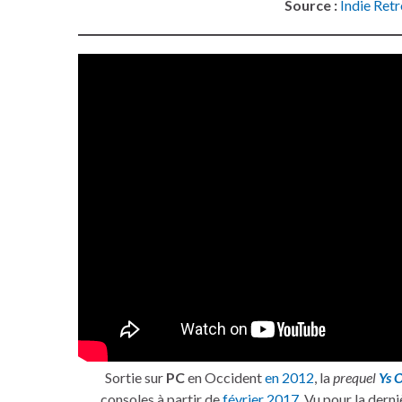
Source :
Indie Ret
Sortie sur
PC
en Occident
en 2012
, la
prequel
Ys 
consoles à partir de
février 2017
. Vu pour la dern