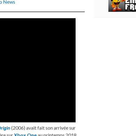
ro News
Origin
(2006) avait fait son arrivée sur
ière sur
Xbox One
au printemps 2018,