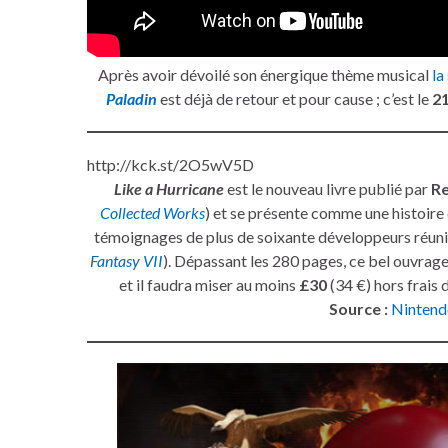
Après avoir dévoilé son énergique thème musical
la
Paladin
est déjà de retour et pour cause ; c’est le
21
http://kck.st/2O5wV5D
Like a Hurricane
est le nouveau livre publié par
R
Collected Works
) et se présente comme une histoire
témoignages de plus de soixante développeurs réun
Fantasy VII
). Dépassant les 280 pages, ce bel ouvrage
et il faudra miser au moins
£30
(34 €) hors frais 
Source :
Nintend