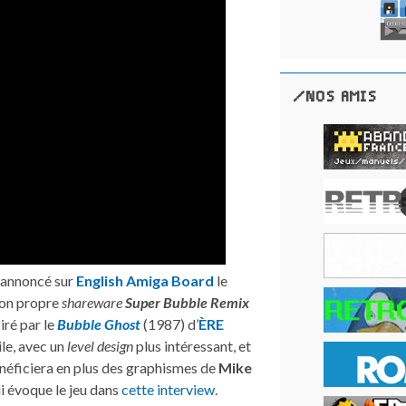
/NOS AMIS
a annoncé sur
English Amiga Board
le
son propre
shareware
Super Bubble Remix
iré par le
Bubble Ghost
(1987) d’
ÈRE
ile, avec un
level design
plus intéressant, et
bénéficiera en plus des graphismes de
Mike
ui évoque le jeu dans
cette interview
.