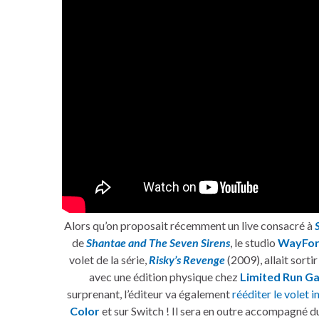
Alors qu’on proposait récemment un live consacré à
de
Shantae and The Seven Sirens
, le studio
WayFo
volet de la série,
Risky’s Revenge
(2009), allait sorti
avec une édition physique chez
Limited Run G
surprenant, l’éditeur va également
rééditer le volet i
Color
et sur Switch ! Il sera en outre accompagné du