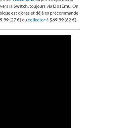
vers la
Switch
, toujours via
DotEmu
. On
hysique est d’ores et déjà en précommande
9.99
(27 €) ou
collector
à
$69.99
(62 €).