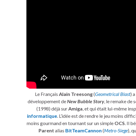
Le Français
Alain Treesong
(
Geometrical Blast
) 
développement de
New Bubble Story
, le remake de 
(1998) déjà sur
Amiga
, et qui était lui-même insp
informatique
. L’idée est de rendre le jeu moins diffic
moins gourmand en tournant sur un simple
OCS
. Il 
Parent
alias
BitTeamCannon
(
Metro-Siege
), q