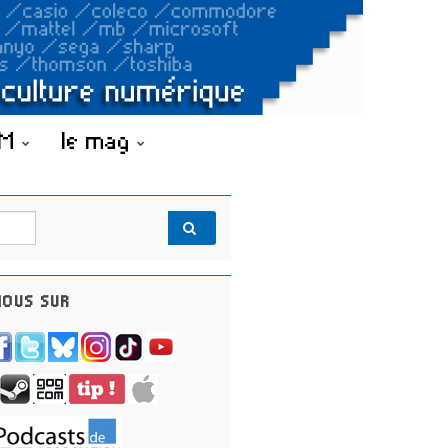
OM
le mag
OUS SUR