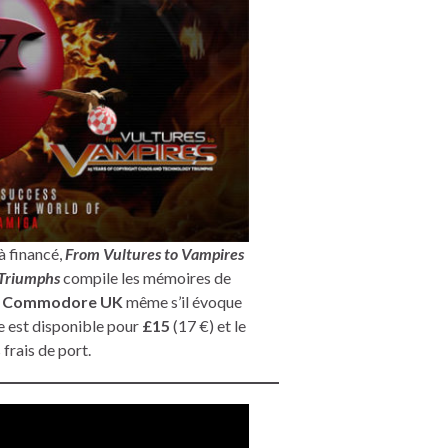
jà financé,
From Vultures to Vampires
 Triumphs
compile les mémoires de
e
Commodore UK
même s’il évoque
 est disponible pour
£15
(17 €) et le
 frais de port.