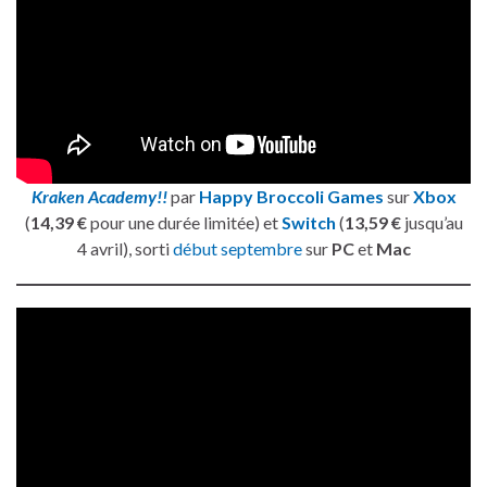
Kraken Academy!!
par
Happy Broccoli Games
sur
Xbox
(
14,39 €
pour une durée limitée) et
Switch
(
13,59 €
jusqu’au
4 avril), sorti
début septembre
sur
PC
et
Mac