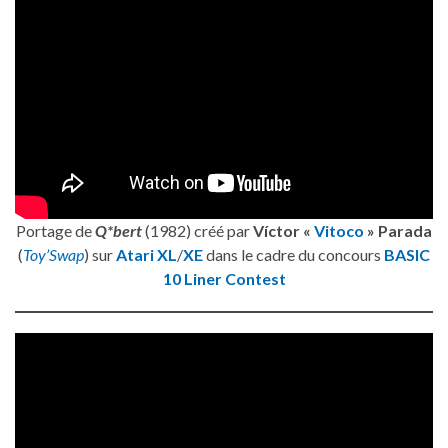
Portage de
Q*bert
(1982) créé par
Víctor «
Vitoco
» Parada
(
Toy’Swap
) sur
Atari XL
/
XE
dans le cadre du concours
BASIC
10 Liner Contest