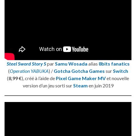
Steel Sword Story S
par
Samu Wosada
alias
8bits fanatics
(
Operation YABUKA
) /
Gotcha Gotcha Games
sur
Switch
(
8,99 €
), créé à l’aide de
Pixel Game Maker MV
et nouvelle
version d’un jeu sorti sur
Steam
en juin 2019