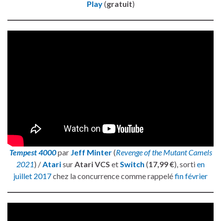
Play
(
gratuit
)
Tempest 4000
par
Jeff Minter
(
Revenge of the Mutant Camels
2021
) /
Atari
sur
Atari VCS
et
Switch
(
17,99 €
), sorti
en
juillet 2017
chez la concurrence comme rappelé
fin février