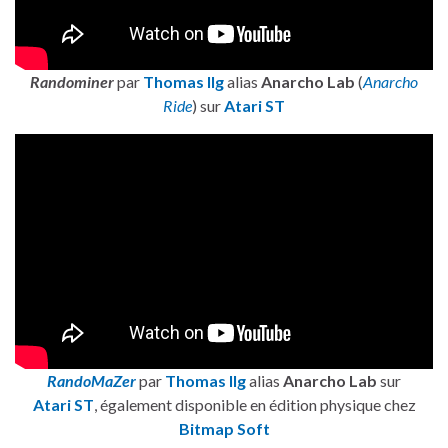
Randominer
par
Thomas Ilg
alias
Anarcho Lab
(
Anarcho
Ride
) sur
Atari ST
RandoMaZer
par
Thomas Ilg
alias
Anarcho Lab
sur
Atari ST
, également disponible en édition physique chez
Bitmap Soft