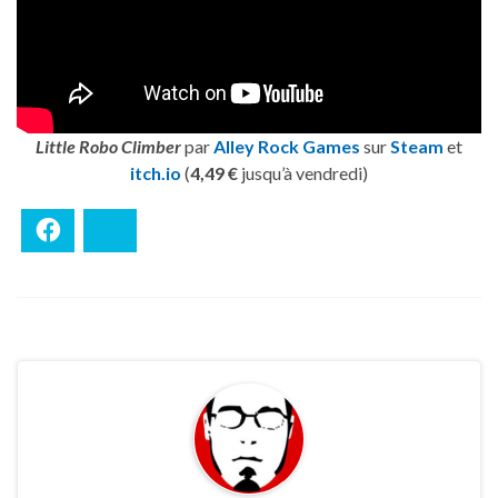
Little Robo Climber
par
Alley Rock Games
sur
Steam
et
itch.io
(
4,49 €
jusqu’à vendredi)
Facebook
Bluesky