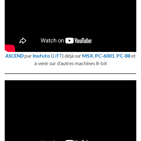
ASCEND
par
Inufuto
(
LIFT
) déjà sur
MSX
,
PC-6001
,
PC-88
et
à venir sur d’autres machines 8-bit