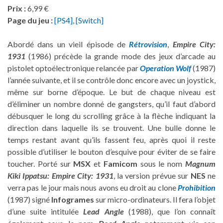
Prix :
6,99 €
Page du jeu :
[PS4]
,
[Switch]
Abordé dans un vieil épisode de
Rétrovision
,
Empire City:
1931
(1986) précède la grande mode des jeux d’arcade au
pistolet optoélectronique relancée par
Operation Wolf
(1987)
l’année suivante, et il se contrôle donc encore avec un joystick,
même sur borne d’époque. Le but de chaque niveau est
d’éliminer un nombre donné de gangsters, qu’il faut d’abord
débusquer le long du scrolling grâce à la flèche indiquant la
direction dans laquelle ils se trouvent. Une bulle donne le
temps restant avant qu’ils fassent feu, après quoi il reste
possible d’utiliser le bouton d’esquive pour éviter de se faire
toucher. Porté sur
MSX
et
Famicom
sous le nom
Magnum
Kiki Ippatsu: Empire City: 1931
, la version prévue sur
NES
ne
verra pas le jour mais nous avons eu droit au clone
Prohibition
(1987) signé
Infogrames
sur micro-ordinateurs. Il fera l’objet
d’une suite intitulée
Lead Angle
(1988), que l’on connaît