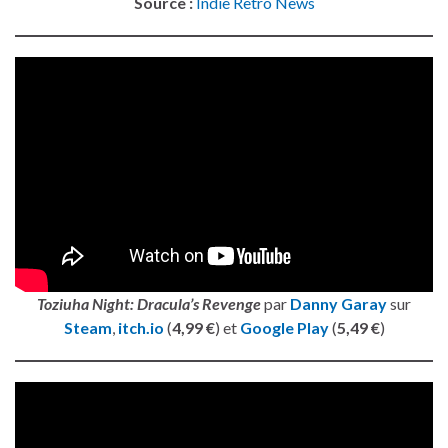
Source :
Indie Retro News
Toziuha Night: Dracula’s Revenge
par
Danny Garay
sur
Steam
,
itch.io
(
4,99 €
) et
Google Play
(
5,49 €
)