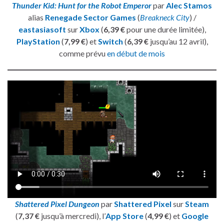
Thunder Kid: Hunt for the Robot Emperor
par
Alec Stamos
alias
Renegade Sector Games
(
Breakneck City
) /
eastasiasoft
sur
Xbox
(
6,39 €
pour une durée limitée),
PlayStation
(
7,99 €
) et
Switch
(
6,39 €
jusqu’au 12 avril),
comme prévu
en début de mois
Shattered Pixel Dungeon
par
Shattered Pixel
sur
Steam
(
7,37 €
jusqu’à mercredi), l’
App Store
(
4,99 €
) et
Google