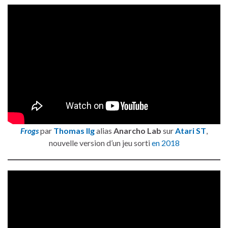
Frogs
par
Thomas Ilg
alias
Anarcho Lab
sur
Atari ST
,
nouvelle version d’un jeu sorti
en 2018