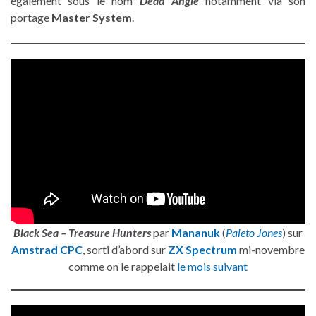
également sous le nom
Dead Angle
notamment via son
portage
Master System
.
Black Sea – Treasure Hunters
par
Mananuk
(
Paleto Jones
) sur
Amstrad CPC
, sorti d’abord sur
ZX Spectrum
mi-novembre
comme on le rappelait
le mois suivant