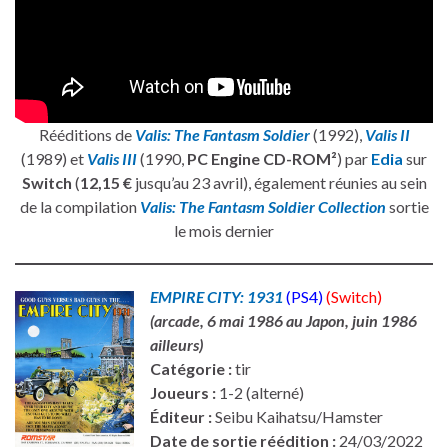
Rééditions de
Valis: The Fantasm Soldier
(1992),
Valis II
(1989) et
Valis III
(1990,
PC Engine CD-ROM²
) par
Edia
sur
Switch
(
12,15 €
jusqu’au 23 avril), également réunies au sein
de la compilation
Valis: The Fantasm Soldier Collection
sortie
le mois dernier
EMPIRE CITY: 1931
(PS4)
(Switch)
(arcade, 6 mai 1986 au Japon, juin 1986
ailleurs)
Catégorie :
tir
Joueurs :
1-2 (alterné)
Éditeur :
Seibu Kaihatsu/Hamster
Date de sortie réédition :
24/03/2022