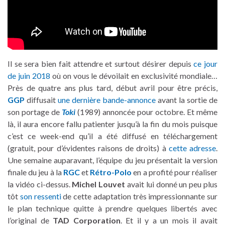
Il se sera bien fait attendre et surtout désirer depuis
ce jour
de juin 2018
où on vous le dévoilait en exclusivité mondiale…
Près de quatre ans plus tard, début avril pour être précis,
GGP
diffusait
une dernière bande-annonce
avant la sortie de
son portage de
Toki
(1989) annoncée pour octobre. Et même
là, il aura encore fallu patienter jusqu’à la fin du mois puisque
c’est ce week-end qu’il a été diffusé en téléchargement
(gratuit, pour d’évidentes raisons de droits) à
cette adresse
.
Une semaine auparavant, l’équipe du jeu présentait la version
finale du jeu à la
RGC
et
Rétro-Polo
en a profité pour réaliser
la vidéo ci-dessus.
Michel Louvet
avait lui donné un peu plus
tôt
son ressenti
de cette adaptation très impressionnante sur
le plan technique quitte à prendre quelques libertés avec
l’original de
TAD Corporation
. Et il y a un mois il avait