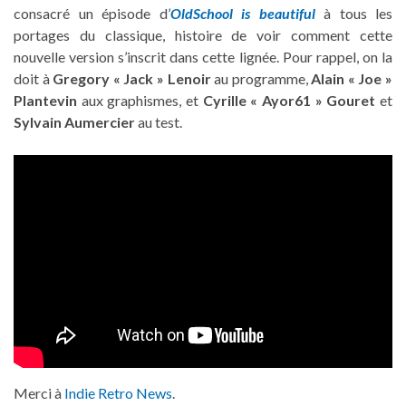
consacré un épisode d’
OldSchool is beautiful
à tous les
portages du classique, histoire de voir comment cette
nouvelle version s’inscrit dans cette lignée. Pour rappel, on la
doit à
Gregory « Jack » Lenoir
au programme,
Alain « Joe »
Plantevin
aux graphismes, et
Cyrille « Ayor61 » Gouret
et
Sylvain Aumercier
au test.
Merci à
Indie Retro News
.