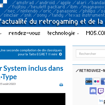
rendez-vous
technologie
MO5.C
Une seconde compilation de dix classiques
Search for:
pour la Taito EGRET II mini
er System inclus dans
/RETROUVEZ-N
R·Type
25 août 2023