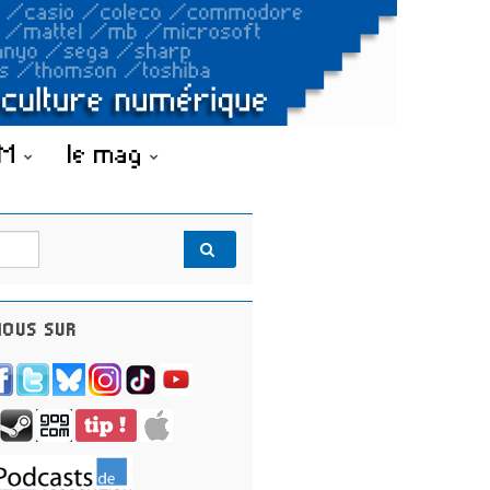
OM
le mag
OUS SUR