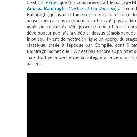
C’est
fin février
que l’on vous présentait le portage
M
Andrea Baldiraghi
(
Masters of the
Un
iverse
) à l’aide
Baldiraghi, qui avait entamé ce projet en fin d’année de
pause pour raisons personnelles, et n’avait pas pu livr
avait pu toutefois s’en procurer une et lui a co
développeur publiait la vidéo ci-dessus témoignant de s
là puisqu’il vient de mettre en ligne un aperçu du stag
classique, créée à l’époque par
Compile
, dont il
te
Baldiraghi admet que l’IA n’est pas encore au point et 
mais tout sera bien entendu intégré à la version fina
patient…