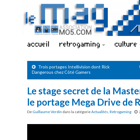
accueil
retrogaming
culture
Trois portages Intellivision dont Rick
Dangerous chez Côté Gamers
Le stage secret de la Mast
le portage Mega Drive de 
De
Guillaume Verdin
dans la catégorie
Actualités
,
Retrogaming