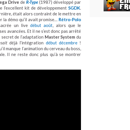
ega Drive
de
R·Type
(1987) développé par
 de l’excellent kit de développement
SGDK
.
rnière, était alors contraint de le mettre en
er la démo qu’il avait promise…
Rétro-Polo
nsacrée un live
début août
, alors que le
es avancées. Et il ne s’est donc pas arrêté
e secret de l’adaptation
Master System
du
asait
déjà l’intégration
début décembre
!
qu’il manque l’animation du cerveau du boss,
le. Il ne reste donc plus qu’à se montrer