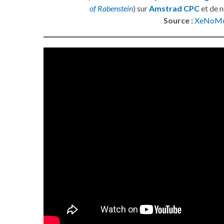
of Rabenstein
) sur
Amstrad CPC
et de 
Source :
XeNoM