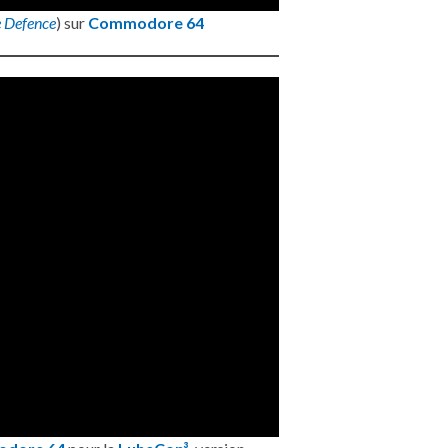
e Defence
) sur
Commodore 64