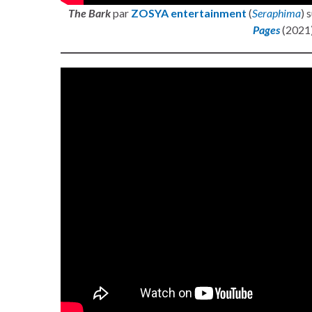
The Bark
par
ZOSYA entertainment
(
Seraphima
) 
Pages
(2021