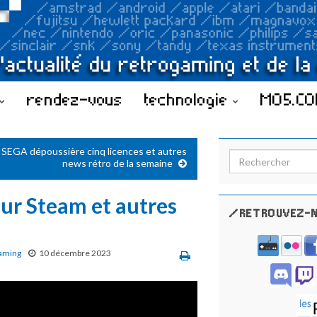
rendez-vous
technologie
MO5.C
SEGA dépoussière cinq licences et autres
Search for:
news rétro de la semaine
sur Steam et autres
/RETROUVEZ-N
aming
10 décembre 2023