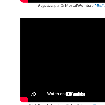
Roguebot
par
DrMortalWombat
(
Missil