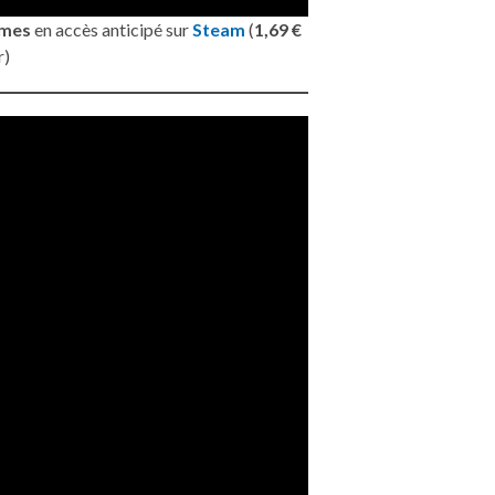
mes
en accès anticipé sur
Steam
(
1,69 €
r)