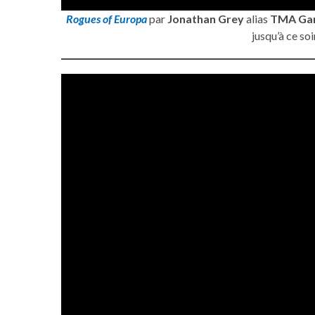
Rogues of Europa
par
Jonathan Grey
alias
TMA Ga
jusqu’à ce soi