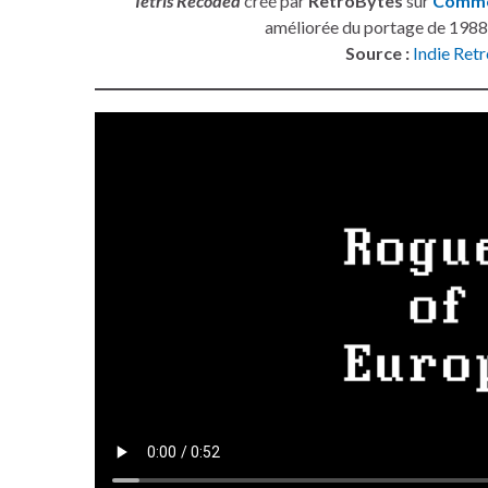
Tetris Recoded
créé par
RetroBytes
sur
Commo
améliorée du portage de 1988
Source :
Indie Ret