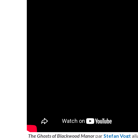
The Ghosts of Blackwood Manor
par
Stefan Vogt
ali