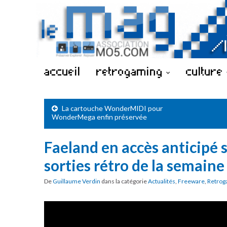
accueil
retrogaming
culture
La cartouche WonderMIDI pour
WonderMega enfin préservée
Faeland en accès anticipé 
sorties rétro de la semaine
De
Guillaume Verdin
dans la catégorie
Actualités
,
Freeware
,
Retrog