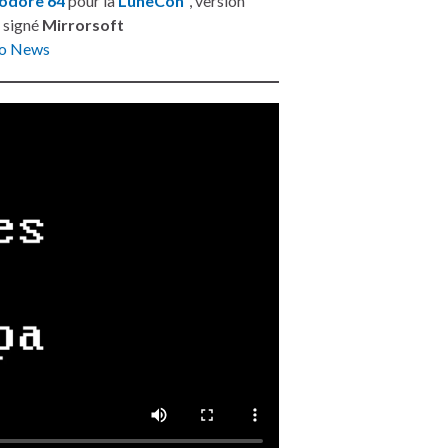
dore 64
pour la
LuheCon³
, version
 signé
Mirrorsoft
ro News