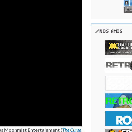
/NOS AMIS
as
Moonmist Entertainment
(
The Curse