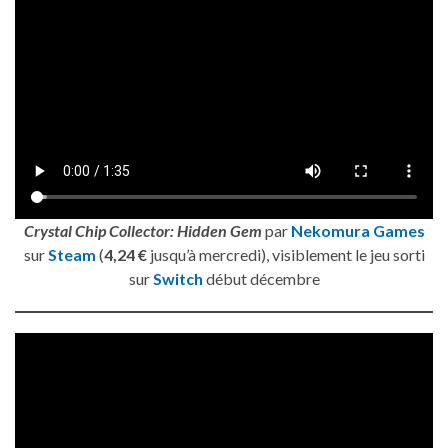
Crystal Chip Collector: Hidden Gem
par
Nekomura Games
sur
Steam
(
4,24 €
jusqu’à mercredi), visiblement le jeu sorti
sur
Switch
début décembre