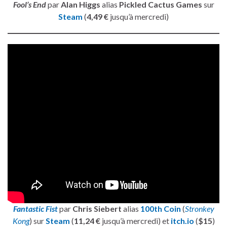
Fool’s End
par
Alan Higgs
alias
Pickled Cactus Games
sur
Steam
(
4,49 €
jusqu’à mercredi)
Fantastic Fist
par
Chris Siebert
alias
100th Coin
(
Stronkey
Kong
) sur
Steam
(
11,24 €
jusqu’à mercredi) et
itch.io
(
$15
)