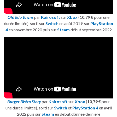
Oh! Edo Towns
par
Kairosoft
sur
Xbox
(
10,79 €
pour une
durée limitée), sorti sur
Switch
en août 2019, sur
PlayStation
4
en novembre 2020 puis sur
Steam
début septembre 2022
Burger Bistro Story
par
Kairosoft
sur
Xbox
(
10,79 €
pour
une durée limitée), sorti sur
Switch
et
PlayStation 4
en avril
2022 puis sur
Steam
en début d’année dernière