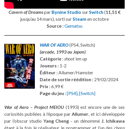
Cavern of Dreams
par
Bynine Studio
sur
Switch
(
11,51 €
jusqu’au 14 mars), sorti sur
Steam
en octobre
Source :
Gematsu
WAR OF AERO
(PS4, Switch)
(arcade, 1993 au Japon)
Catégorie :
shoot ’em up
Joueurs :
1-2
Éditeur :
Allumer/Hamster
Date de sortie réédition :
29/02/2024
Prix :
6,99 €
Page du jeu :
[PS4]
,
[Switch]
War of Aero – Project MEIOU
(1993) est encore une de ses
curiosités publiées à l’époque par
Allumer
, et ici développée
par l’obscur studio
Yang Cheng
– un dénommé
J. Ichikawa
étant à la fois le réalisateur, le programmer et l’un des
chara