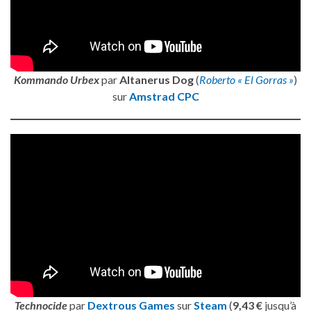
Kommando Urbex
par
Altanerus Dog
(
Roberto « El Gorras »
)
sur
Amstrad CPC
Technocide
par
Dextrous Games
sur
Steam
(
9,43 €
jusqu’à