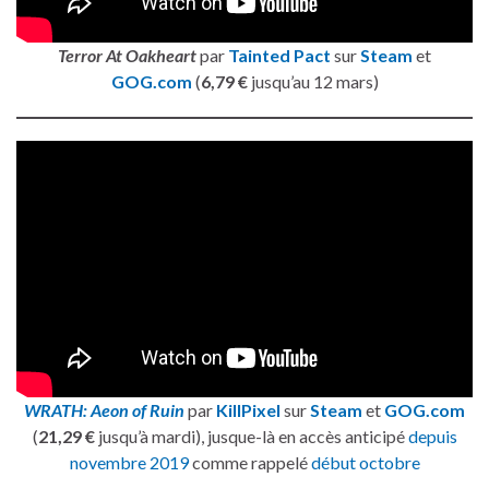
Terror At Oakheart
par
Tainted Pact
sur
Steam
et
GOG.com
(
6,79 €
jusqu’au 12 mars)
WRATH: Aeon of Ruin
par
KillPixel
sur
Steam
et
GOG.com
(
21,29 €
jusqu’à mardi), jusque-là en accès anticipé
depuis
novembre 2019
comme rappelé
début octobre