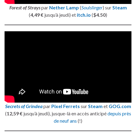
Forest of Strays
par
Nether Lamp
(
Soulslinger
) sur
Steam
(
4,49 €
jusqu’à jeudi) et
itch.io
(
$4.50
)
Secrets of Grindea
par
Pixel Ferrets
sur
Steam
et
GOG.com
(
12,59 €
jusqu’à jeudi), jusque-là en accès anticipé
depuis près
de neuf ans
(!)