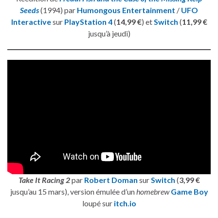
Seeds
(1994) par
Humongous Entertainment
/
UFO
Interactive
sur
PlayStation 4
(
14,99 €
) et
Switch
(
11,99 €
jusqu’à jeudi)
Take It Racing 2
par
Robert Doman
sur
Switch
(
3,99 €
jusqu’au 15 mars), version émulée d’un
homebrew
Game Boy
loupé sur
itch.io