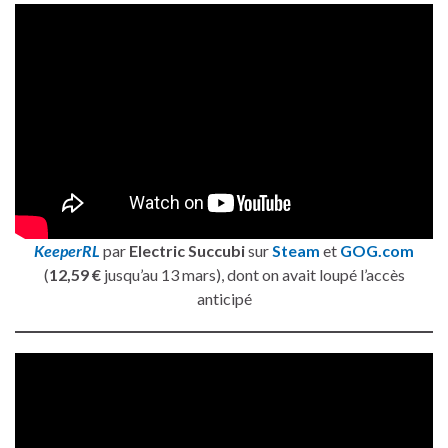
KeeperRL
par
Electric Succubi
sur
Steam
et
GOG.com
(
12,59 €
jusqu’au 13 mars), dont on avait loupé l’accès
anticipé