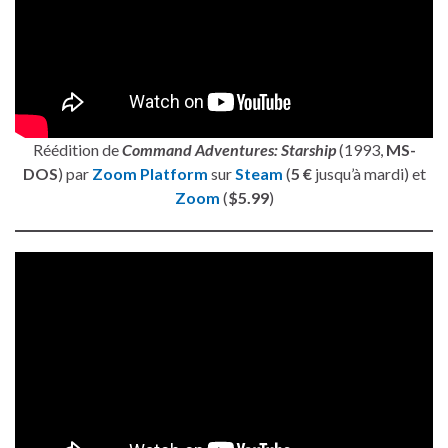
Réédition de
Command Adventures: Starship
(1993,
MS-
DOS
) par
Zoom Platform
sur
Steam
(
5 €
jusqu’à mardi) et
Zoom
(
$5.99
)