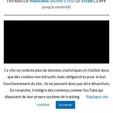
Fire Race
par
Manodeix
(
Axolotl is Dry
) sur
Steam
(
3,49 €
jusqu’à vendredi)
Ce site ne collecte plus de données statistiques et n'utilise donc
que des cookies non intrusifs, mais obligatoires pour le bon
Gloomgeons
par
Foka Studio Production
sur
Steam
(
4,99 €
)
fonctionnement du site ; ils ne peuvent donc pas être désactivés.
En revanche, il intègre des contenus comme YouTube qui
disposent de leur propre système de tracking.
Réglages des
cookies
Accepter