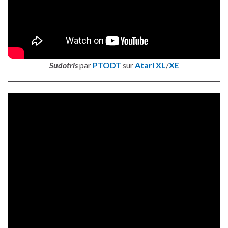
Sudotris
par
PTODT
sur
Atari XL
/
XE