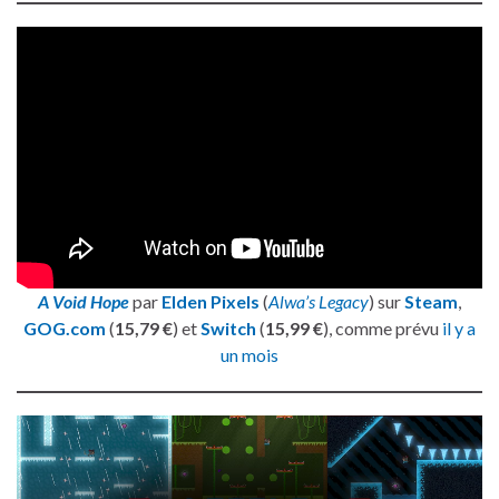
A Void Hope
par
Elden Pixels
(
Alwa’s Legacy
) sur
Steam
,
GOG.com
(
15,79 €
) et
Switch
(
15,99 €
), comme prévu
il y a
un mois