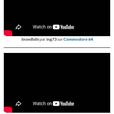
SnowBalls
par
ing73
sur
Commodore 64