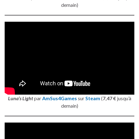
demain)
Luna’s Light
par
AmSus4Games
sur
Steam
(
7,47 €
jusqu’à
demain)