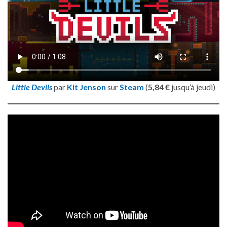
Little Devils
par
Kit Jenson
sur
Steam
(
5,84 €
jusqu’à jeudi)