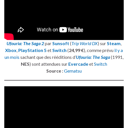
Ufouria: The Saga 2
par
Sunsoft
(
Trip World DX
) sur
Steam
,
Xbox
,
PlayStation 5
et
Switch
(
24,99 €
), comme prévu
il y a
un mois
sachant que des rééditions d’
Ufouria: The Saga
(1991,
NES
) sont attendues sur
Evercade
et
Switch
Source :
Gematsu