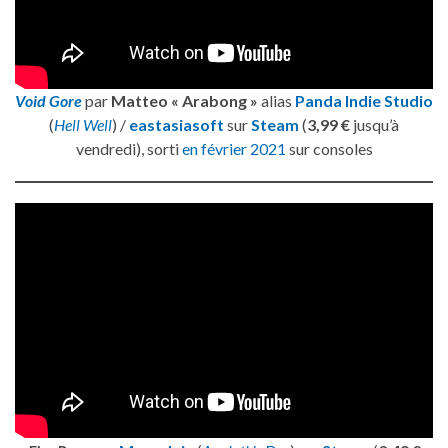
Void Gore
par
Matteo « Arabong »
alias
Panda Indie Studio
(
Hell Well
) /
eastasiasoft
sur
Steam
(
3,99 €
jusqu’à
vendredi), sorti
en février 2021
sur consoles