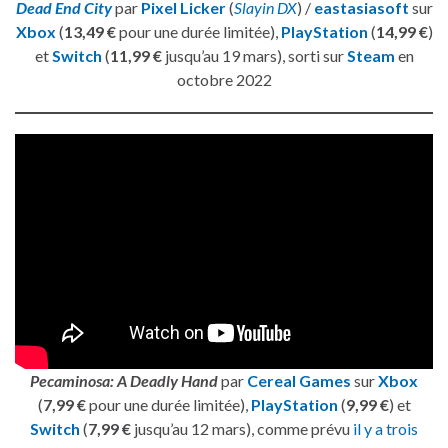
Dead End City
par
Pixel Licker
(
Slayin DX
) /
eastasiasoft
sur
Xbox
(
13,49 €
pour une durée limitée),
PlayStation
(
14,99 €
)
et
Switch
(
11,99 €
jusqu’au 19 mars), sorti sur
Steam
en
octobre 2022
Pecaminosa: A Deadly Hand
par
Cereal Games
sur
Xbox
(
7,99 €
pour une durée limitée),
PlayStation
(
9,99 €
) et
Switch
(
7,99 €
jusqu’au 12 mars), comme prévu
il y a trois