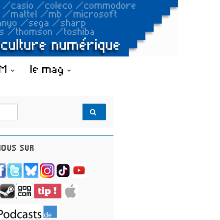
OM
le mag
OUS SUR