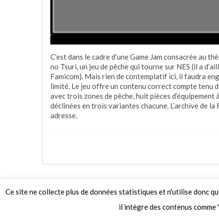
C’est dans le cadre d’une Game Jam consacrée au thè
no Tsuri, un jeu de pêche qui tourne sur NES (il a d’ail
Famicom). Mais rien de contemplatif ici, il faudra e
limité. Le jeu offre un contenu correct compte tenu 
avec trois zones de pêche, huit pièces d’équipement 
déclinées en trois variantes chacune. L’archive de l
adresse.
Ce site ne collecte plus de données statistiques et n'utilise donc q
© 2026 Le Mag de MO5.COM.
il intègre des contenus comme 
Construit avec
par
Thèmes Graphene
.