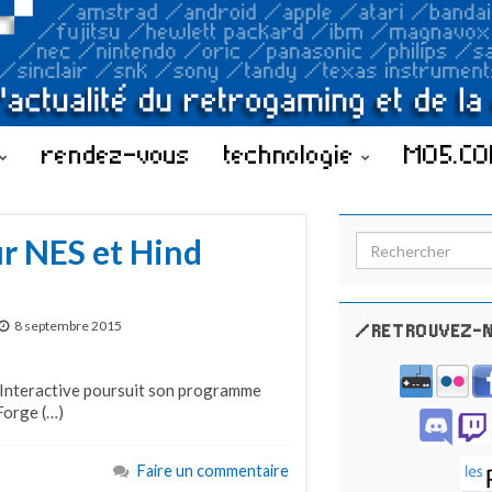
rendez-vous
technologie
MO5.C
ur NES et Hind
Search for:
8 septembre 2015
/RETROUVEZ-N
ko Interactive poursuit son programme
Forge (…)
Faire un commentaire