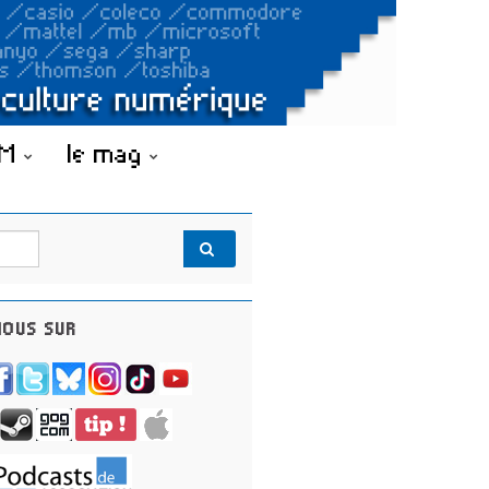
OM
le mag
OUS SUR