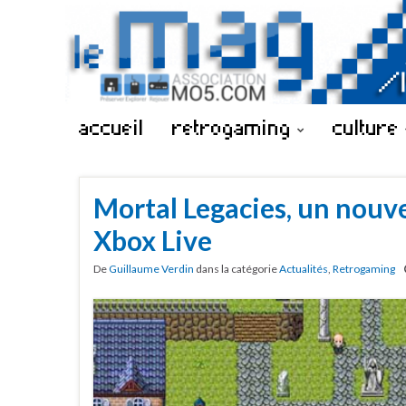
accueil
retrogaming
culture
Mortal Legacies, un nouv
Xbox Live
De
Guillaume Verdin
dans la catégorie
Actualités
,
Retrogaming