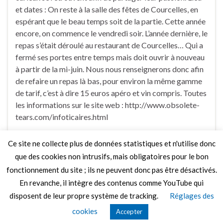
et dates : On reste à la salle des fêtes de Courcelles, en
espérant que le beau temps soit de la partie. Cette année
encore, on commence le vendredi soir. L’année dernière, le
repas s’était déroulé au restaurant de Courcelles… Qui a
fermé ses portes entre temps mais doit ouvrir à nouveau
à partir de la mi-juin. Nous nous renseignerons donc afin
de refaire un repas là bas, pour environ la même gamme
de tarif, c’est à dire 15 euros apéro et vin compris. Toutes
les informations sur le site web : http://www.obsolete-
tears.com/infoticaires.html
Ce site ne collecte plus de données statistiques et n'utilise donc
1 Commentaire
que des cookies non intrusifs, mais obligatoires pour le bon
fonctionnement du site ; ils ne peuvent donc pas être désactivés.
En revanche, il intègre des contenus comme YouTube qui
disposent de leur propre système de tracking.
Réglages des
© 2026 Le Mag de MO5.COM.
cookies
Accepter
Construit avec
par
Thèmes Graphene
.