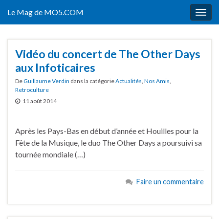
Le Mag de MO5.COM
Togg
navig
Vidéo du concert de The Other Days
aux Infoticaires
De
Guillaume Verdin
dans la catégorie
Actualités
,
Nos Amis
,
Retroculture
11 août 2014
Après les Pays-Bas en début d’année et Houilles pour la
Fête de la Musique, le duo The Other Days a poursuivi sa
tournée mondiale (…)
Faire un commentaire