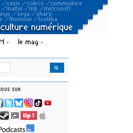
OM
le mag
OUS SUR