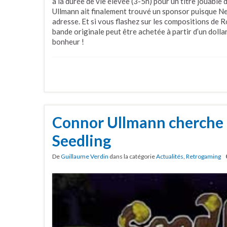
à la durée de vie élevée (3-5h) pour un titre jouable
Ullmann ait finalement trouvé un sponsor puisque N
adresse. Et si vous flashez sur les compositions de 
bande originale peut être achetée à partir d’un dolla
bonheur !
Connor Ullmann cherche 
Seedling
De
Guillaume Verdin
dans la catégorie
Actualités
,
Retrogaming