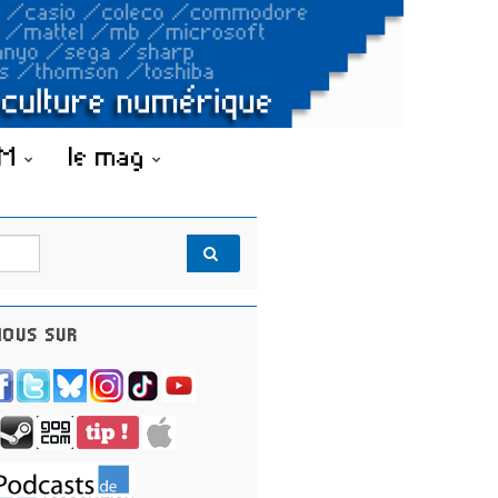
OM
le mag
OUS SUR