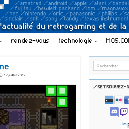
rendez-vous
technologie
MO5.C
gne
Search for:
12 juillet 2012
/RETROUVEZ-N