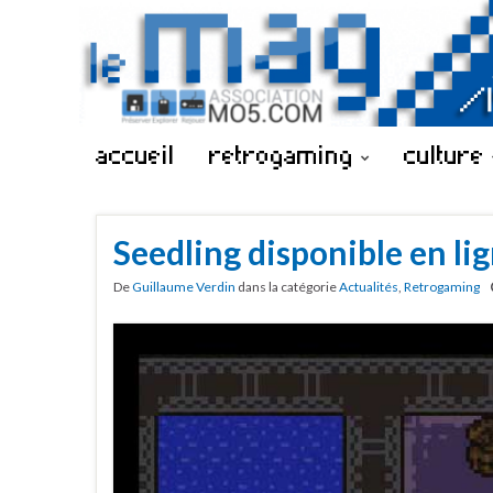
accueil
retrogaming
culture
Seedling disponible en li
De
Guillaume Verdin
dans la catégorie
Actualités
,
Retrogaming