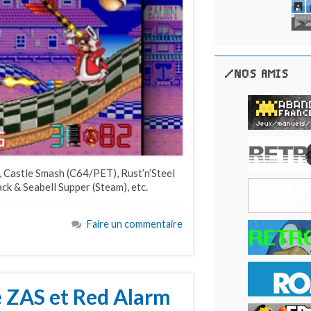
/NOS AMIS
 Castle Smash (C64/PET), Rust’n’Steel
k & Seabell Supper (Steam), etc.
Faire un commentaire
re ZAS et Red Alarm