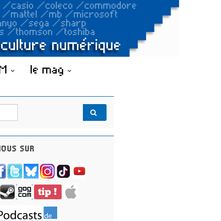
OM
le mag
OUS SUR