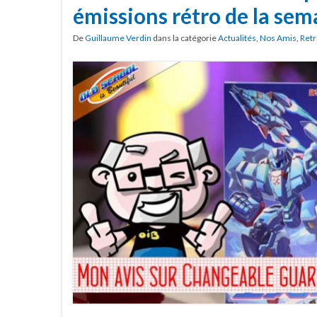
émissions rétro de la sem
De
Guillaume Verdin
dans la catégorie
Actualités
,
Nos Amis
,
Retr