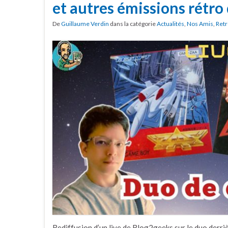
et autres émissions rétro
De
Guillaume Verdin
dans la catégorie
Actualités
,
Nos Amis
,
Retr
Rediffusion d’un live de Blog2geeks sur le duo derri