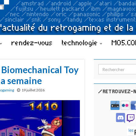
rendez-vous
technologie
MO5.C
e Biomechanical Toy
Search for:
 la semaine
rogaming
19 juillet 2026
/RETROUVEZ-N