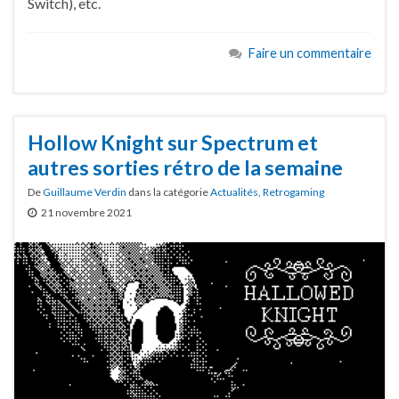
Switch), etc.
Faire un commentaire
Hollow Knight sur Spectrum et
autres sorties rétro de la semaine
De
Guillaume Verdin
dans la catégorie
Actualités
,
Retrogaming
21 novembre 2021