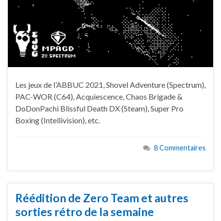
Les jeux de l’ABBUC 2021, Shovel Adventure (Spectrum),
PAC-WOR (C64), Acquiescence, Chaos Brigade &
DoDonPachi Blissful Death DX (Steam), Super Pro
Boxing (Intellivision), etc.
8 Commentaires
Réédition de Zero Team et autres
sorties rétro de la semaine