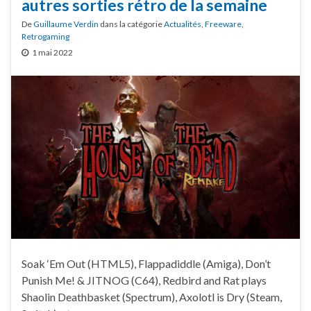
autres sorties rétro de la semaine
De
Guillaume Verdin
dans la catégorie
Actualités
,
Freeware
,
Retrogaming
1 mai 2022
Soak ‘Em Out (HTML5), Flappadiddle (Amiga), Don’t
Punish Me! & JITNOG (C64), Redbird and Rat plays
Shaolin Deathbasket (Spectrum), Axolotl is Dry (Steam,