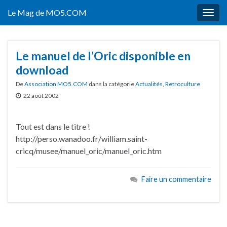
Le Mag de MO5.COM
Togg
navig
Le manuel de l’Oric disponible en
download
De
Association MO5.COM
dans la catégorie
Actualités
,
Retroculture
22 août 2002
Tout est dans le titre !
http://perso.wanadoo.fr/william.saint-
cricq/musee/manuel_oric/manuel_oric.htm
Faire un commentaire