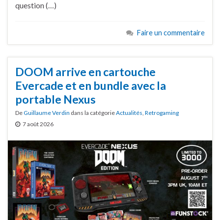
question (…)
Faire un commentaire
DOOM arrive en cartouche
Evercade et en bundle avec la
portable Nexus
De
Guillaume Verdin
dans la catégorie
Actualités
,
Retrogaming
7 août 2026