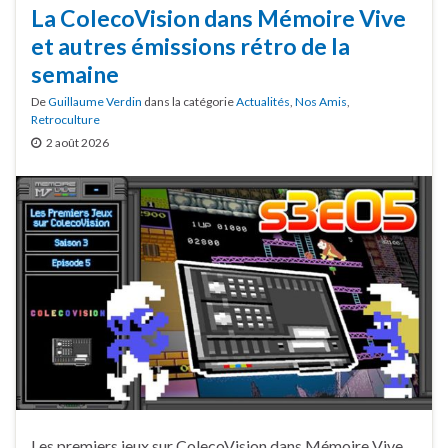
La ColecoVision dans Mémoire Vive
et autres émissions rétro de la
semaine
De
Guillaume Verdin
dans la catégorie
Actualités
,
Nos Amis
,
Retroculture
2 août 2026
Les premiers jeux sur ColecoVision dans Mémoire Vive,