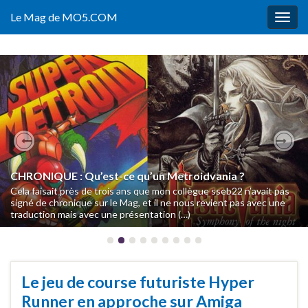
Le Mag de MO5.COM
Togg
navig
Previous
Nex
CHRONIQUE : Qu’est-ce qu’un Metroidvania ?
Notre Musée du Jeu Vidéo ouvre sa billetterie
Cela faisait près de trois ans que mon collègue sseb22 n’avait pas
Fin octobre, nous dévoilions l’ouverture de notre Musée du Jeu
signé de chronique sur le Mag, et il ne nous revient pas avec une
Vidéo en décembre mais, bien que nous ayons publié un
traduction mais avec une présentation (…)
communiqué de presse une semaine plus tard et donné (…)
Le jeu de course futuriste Hyper
Runner en approche sur Amiga