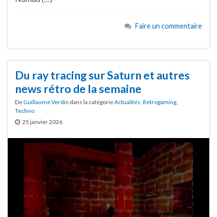
Faire un commentaire
Du ray tracing sur Saturn et autres
news rétro de la semaine
De
Guillaume Verdin
dans la catégorie
Actualités
,
Retrogaming
,
Techno
25 janvier 2026