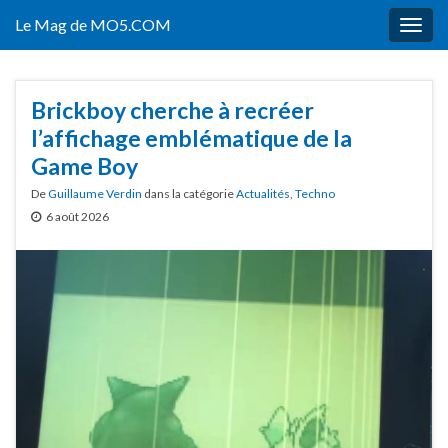
Le Mag de MO5.COM
Togg
navig
Brickboy cherche à recréer
l’affichage emblématique de la
Game Boy
De
Guillaume Verdin
dans la catégorie
Actualités
,
Techno
6 août 2026