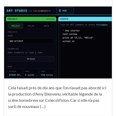
Cela faisait près de dix ans que l’on n’avait pas abordé ici
la production d’Amy Bienvenu, véritable légende de la
scène homebrew sur ColecoVision. Car si elle n’a pas
sorti de nouveaux (…)