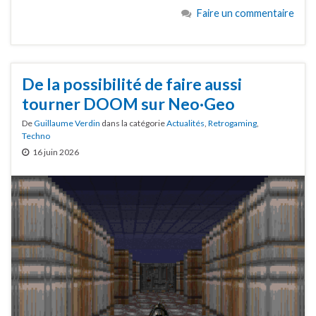
Faire un commentaire
De la possibilité de faire aussi
tourner DOOM sur Neo·Geo
De
Guillaume Verdin
dans la catégorie
Actualités
,
Retrogaming
,
Techno
16 juin 2026