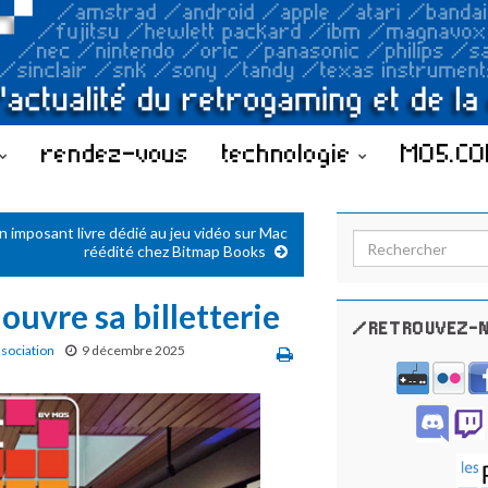
rendez-vous
technologie
MO5.C
n imposant livre dédié au jeu vidéo sur Mac
Search for:
réédité chez Bitmap Books
uvre sa billetterie
/RETROUVEZ-N
ssociation
9 décembre 2025