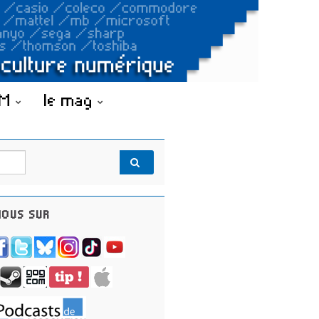
OM
le mag
OUS SUR