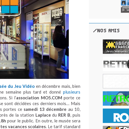
/NOS AMIS
ée du Jeu Vidéo
en décembre mais, bien
ne semaine plus tard et donné
plusieurs
ns. Si l’
association MO5.COM
porte ce
 se sont décidées ces derniers mois… Mais
es portes ce
samedi 13 décembre
au 10,
près de la station
Laplace
du
RER B
, puis
18h
pour le public. En outre, le musée sera
ites vacances scolaires
. Le tarif standard