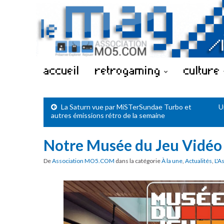
accueil
retrogaming
culture
La Saturn vue par MiSTerSundae Turbo et
U
autres émissions rétro de la semaine
Notre Musée du Jeu Vidéo o
De
Association MO5.COM
dans la catégorie
À la une
,
Actualités
,
L'A