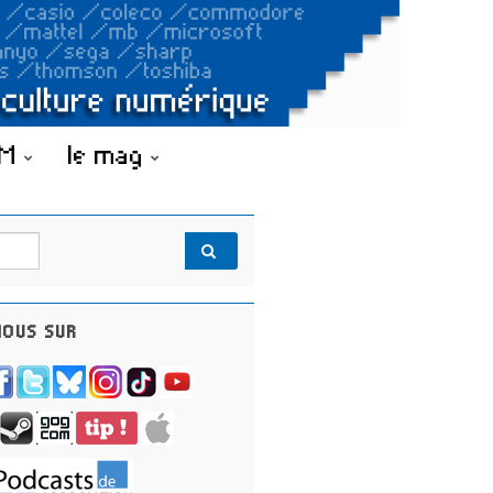
OM
le mag
OUS SUR