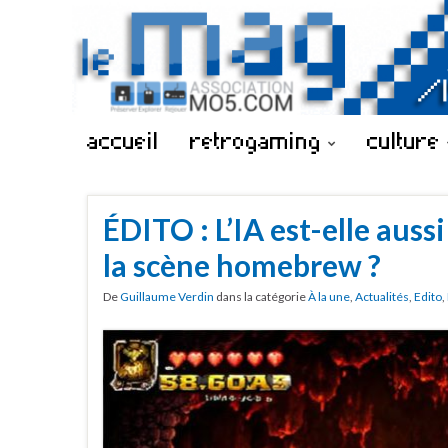
accueil
retrogaming
culture
ÉDITO : L’IA est-elle aussi
la scène homebrew ?
De
Guillaume Verdin
dans la catégorie
À la une
,
Actualités
,
Edito
,