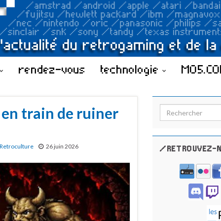
rendez-vous
technologie
MO5.C
 en train de ruiner
Search for:
Retroculture
26 juin 2026
/RETROUVEZ-N