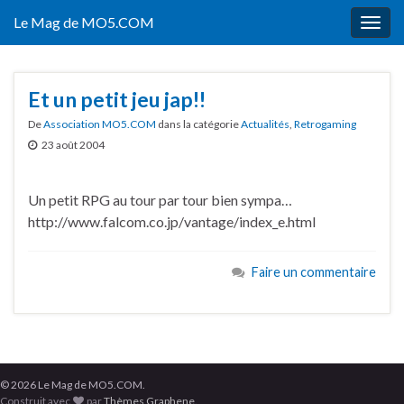
Le Mag de MO5.COM
Togg
navig
Et un petit jeu jap!!
De
Association MO5.COM
dans la catégorie
Actualités
,
Retrogaming
23 août 2004
Un petit RPG au tour par tour bien sympa…
http://www.falcom.co.jp/vantage/index_e.html
Faire un commentaire
© 2026 Le Mag de MO5.COM.
Construit avec
par
Thèmes Graphene
.