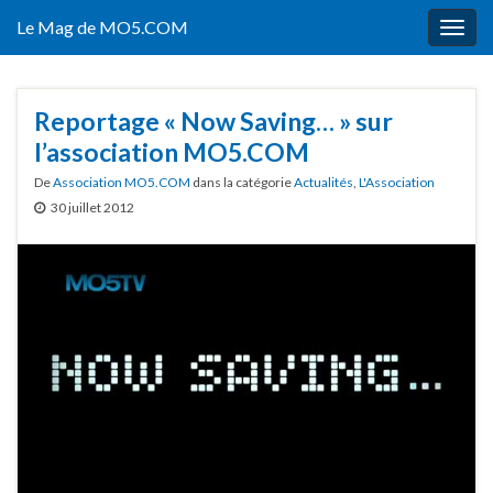
Le Mag de MO5.COM
Togg
navig
Reportage « Now Saving… » sur
l’association MO5.COM
De
Association MO5.COM
dans la catégorie
Actualités
,
L'Association
30 juillet 2012