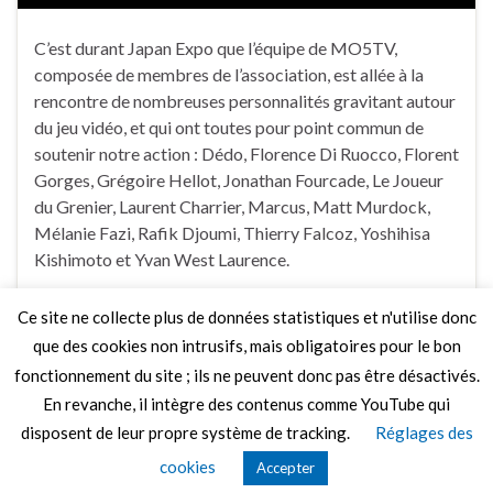
C’est durant Japan Expo que l’équipe de MO5TV,
composée de membres de l’association, est allée à la
rencontre de nombreuses personnalités gravitant autour
du jeu vidéo, et qui ont toutes pour point commun de
soutenir notre action : Dédo, Florence Di Ruocco, Florent
Gorges, Grégoire Hellot, Jonathan Fourcade, Le Joueur
du Grenier, Laurent Charrier, Marcus, Matt Murdock,
Mélanie Fazi, Rafik Djoumi, Thierry Falcoz, Yoshihisa
Kishimoto et Yvan West Laurence.
Ce site ne collecte plus de données statistiques et n'utilise donc
2 Commentaires
que des cookies non intrusifs, mais obligatoires pour le bon
fonctionnement du site ; ils ne peuvent donc pas être désactivés.
En revanche, il intègre des contenus comme YouTube qui
disposent de leur propre système de tracking.
Réglages des
© 2026 Le Mag de MO5.COM.
cookies
Accepter
Construit avec
par
Thèmes Graphene
.