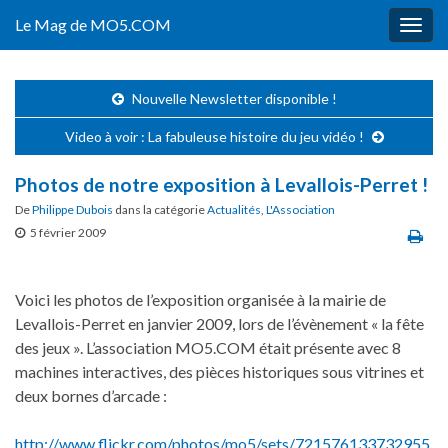
Le Mag de MO5.COM
Togg
navig
Nouvelle Newsletter disponible !
Video à voir : La fabuleuse histoire du jeu vidéo !
Photos de notre exposition à Levallois-Perret !
De
Philippe Dubois
dans la catégorie
Actualités
,
L'Association
5 février 2009
Voici les photos de l’exposition organisée à la mairie de
Levallois-Perret en janvier 2009, lors de l’évènement « la fête
des jeux ». L’association MO5.COM était présente avec 8
machines interactives, des pièces historiques sous vitrines et
deux bornes d’arcade :
http://www.flickr.com/photos/mo5/sets/721576133732955