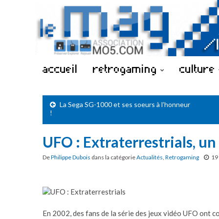
accueil
retrogaming
culture
La Sega SG-1000 et ses soeurs à l’honneur
!
UFO : Extraterrestrials, un
De
Philippe Dubois
dans la catégorie
Actualités
,
Retrogaming
19
En 2002, des fans de la série des jeux vidéo UFO ont 