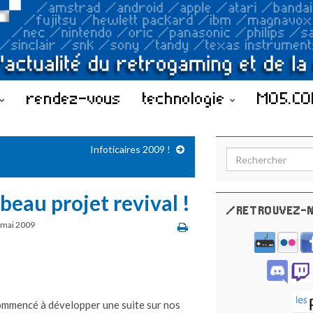
rendez-vous
technologie
MO5.C
Infoticaires 2009 !
Search for:
 beau projet revival !
/RETROUVEZ-N
 mai 2009
commencé à développer une suite sur nos