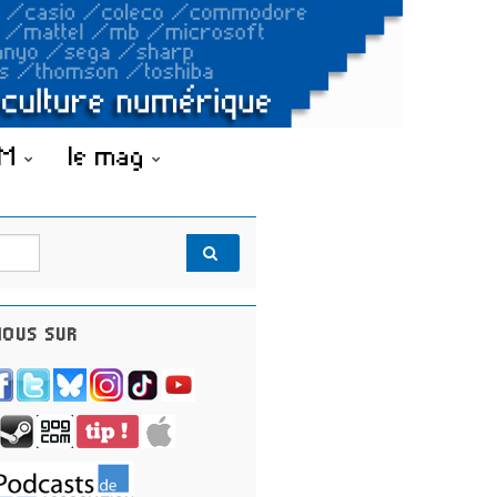
OM
le mag
OUS SUR