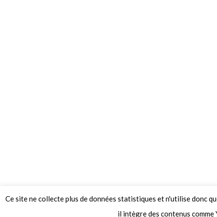
Ce site ne collecte plus de données statistiques et n'utilise donc q
© 2026 Le Mag de MO5.COM.
il intègre des contenus comme 