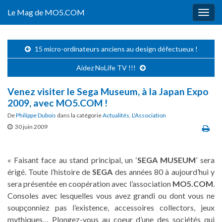
Le Mag de MO5.COM
Togg
navig
15 micro-ordinateurs anciens au design défectueux !
Aidez NoLife TV !!!
Venez visiter le Sega Museum, à la Japan Expo
2009, avec MO5.COM !
De
Philippe Dubois
dans la catégorie
Actualités
,
L'Association
30 juin 2009
« Faisant face au stand principal, un ‘
SEGA MUSEUM
’ sera
érigé. Toute l’histoire de
SEGA
des années 80 à aujourd’hui y
sera présentée en coopération avec l’association
MO5.COM
.
Consoles avec lesquelles vous avez grandi ou dont vous ne
soupçonniez pas l’existence, accessoires collectors, jeux
mythiques… Plongez-vous au coeur d’une des sociétés qui