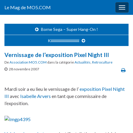
Le Mag de MO5.COM
Togg
navig
Borne Sega – Super Hang-On !
Kiiiiiiiiiiiiiiiiiiiiiiiiiiiiiiii
Vernissage de l’exposition Pixel Night III
De
Association MO5.COM
dans la catégorie
Actualités
,
Retroculture
28 novembre 2007
Mardi soir a eu lieu le vernissage de l’
exposition Pixel Night
III
avec
Isabelle Arvers
en tant que commissaire de
l’exposition.