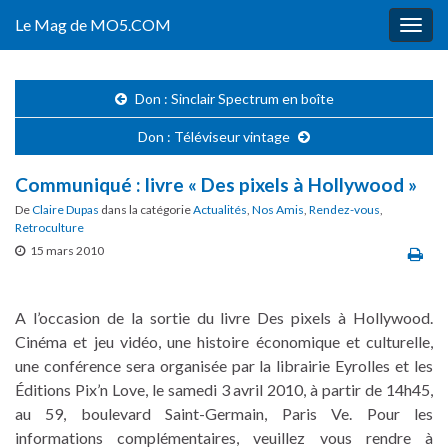
Le Mag de MO5.COM
Togg
navig
Don : Sinclair Spectrum en boîte
Don : Téléviseur vintage
Communiqué : livre « Des pixels à Hollywood »
De
Claire Dupas
dans la catégorie
Actualités
,
Nos Amis
,
Rendez-vous
,
Retroculture
15 mars 2010
A l’occasion de la sortie du livre Des pixels à Hollywood.
Cinéma et jeu vidéo, une histoire économique et culturelle,
une conférence sera organisée par la librairie Eyrolles et les
Éditions Pix’n Love, le samedi 3 avril 2010, à partir de 14h45,
au 59, boulevard Saint-Germain, Paris Ve. Pour les
informations complémentaires, veuillez vous rendre à