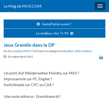
Le Mag de MO5.COM
Togg
navig
GamePatria ouvert !
Le meilleur site TI-99
Jeux Gremlin dans le DP
De
Association MO5.COM
dans la catégorie
Actualités
,
Retroculture
19 septembre 2001
Un petit Auf Wiederwehen Monthy sur MSX ?
Impossamole sur PC Engine ?
Switchblade sur CPC ou C64 ?
Une seule adresse : Gremlinworld !