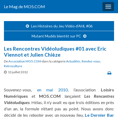
Le Mag de MO5.COM
Togg
navig
Les Histoires du Jeu Vidéo d’AHL #06
Mutant Mudds bientôt sur PC
Les Rencontres Vidéoludiques #01 avec Eric
Viennot et Julien Chièze
De
Association MO5.COM
dans la catégorie
Actualités
,
Rendez-vous
,
Retroculture
13 juillet 2012
Souvenez-vous,
en mai 2010
, l’association
Loisirs
Numériques
et
MO5.COM
lançaient
Les Rencontres
Vidéoludiques
. Hélas, il n’y avait eu que trois éditions en près
d’un an, la formule n’étant pas au point. Nous avons donc
décidé de les
rebooter
avec un nouveau lieu,
Le Dernier Bar