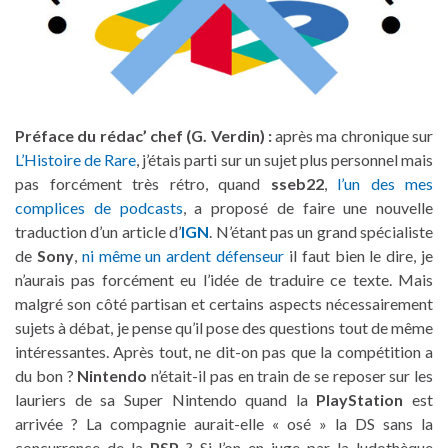
Préface du rédac’ chef (G. Verdin) :
après ma chronique sur
L’Histoire de Rare
, j’étais parti sur un sujet plus personnel mais
pas forcément très rétro, quand
sseb22
,
l’un des mes
complices de podcasts
, a proposé de faire une nouvelle
traduction d’un article d’
IGN
. N’étant pas un grand spécialiste
de
Sony
,
ni même un ardent défenseur
il faut bien le dire, je
n’aurais pas forcément eu l’idée de traduire ce texte. Mais
malgré son côté partisan et certains aspects nécessairement
sujets à débat, je pense qu’il pose des questions tout de même
intéressantes. Après tout, ne dit-on pas que la compétition a
du bon ?
Nintendo
n’était-il pas en train de se reposer sur les
lauriers de sa Super Nintendo quand la
PlayStation
est
arrivée ? La compagnie aurait-elle « osé » la DS sans la
concurrence de la
PSP
? Si l’on en juge par la ludothèque