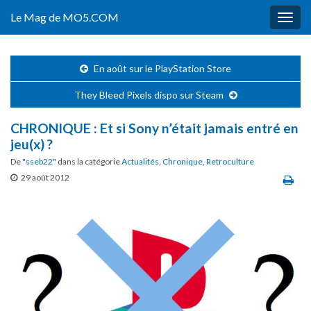
Le Mag de MO5.COM
Togg
navig
En août sur le PlayStation Store
They Bleed Pixels dispo sur Steam
CHRONIQUE : Et si Sony n’était jamais entré en
jeu(x) ?
De
"sseb22"
dans la catégorie
Actualités
,
Chronique
,
Retroculture
29 août 2012