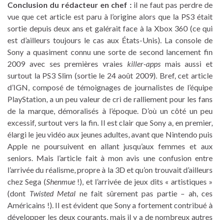
Conclusion du rédacteur en chef :
il ne faut pas perdre de
vue que cet article est paru à l’origine alors que la PS3 était
sortie depuis deux ans et galérait face à la Xbox 360 (ce qui
est d’ailleurs toujours le cas aux États-Unis). La console de
Sony a quasiment connu une sorte de second lancement fin
2009 avec ses premières vraies
killer-apps
mais aussi et
surtout la PS3 Slim (sortie le 24 août 2009). Bref, cet article
d’IGN, composé de témoignages de journalistes de l’équipe
PlayStation, a un peu valeur de cri de ralliement pour les fans
de la marque, démoralisés à l’époque. D’où un côté un peu
excessif, surtout vers la fin. Il est clair que Sony a, en premier,
élargi le jeu vidéo aux jeunes adultes, avant que Nintendo puis
Apple ne poursuivent en allant jusqu’aux femmes et aux
seniors. Mais l’article fait à mon avis une confusion entre
l’arrivée du réalisme, propre à la 3D et qu’on trouvait d’ailleurs
chez Sega (
Shenmue
!), et l’arrivée de jeux dits « artistiques »
(dont
Twisted Metal
ne fait sûrement pas partie – ah, ces
Américains !). Il est évident que Sony a fortement contribué à
développer les deux courants, mais il y a de nombreux autres