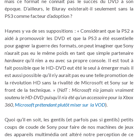
mais ce format ne connaît pas le succès du DVD à son
époque. D’ailleurs, le Bluray existerait-il seulement sans la
PS3 comme facteur d’adoption ?
Haynes y va de ses suppositions : « Considérant que la PS2 a
aidé à promouvoir les DVD et que la PS3 a été essentielle
pour gagner la guerre des formats, on peut imaginer que Sony
n’aurait pas eu le même poids en tant que simple partenaire
hardware
qu’il n’en a eu avec sa propre console. Il est tout à
fait possible que le HD-DVD eut été le seul à émerger mais il
est aussi possible qu’il n’y aurait pas eu une telle promotion de
la révolution HD sans la rivalité de Microsoft et Sony sur le
front de la technique. » (
NdT : Microsoft n’a jamais vraiment
soutenu le HD-DVD puisqu’il n’a été qu’un accessoire pour la Xbox
360,
Microsoft prétendant plutôt miser sur la VOD
).
Quoi qu’il en soit, les gentils (et parfois pas si gentils) petits
coups de coude de Sony pour faire de nos machines de jeux
des appareils multimédia ont altéré notre perception de ce