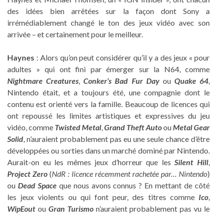
des idées bien arrêtées sur la façon dont Sony a
irrémédiablement changé le ton des jeux vidéo avec son
arrivée – et certainement pour le meilleur.
Haynes
: Alors qu’on peut considérer qu’il y a des jeux « pour
adultes » qui ont fini par émerger sur la N64, comme
Nightmare Creatures
,
Conker’s Bad Fur Day
ou
Quake 64
,
Nintendo était, et a toujours été, une compagnie dont le
contenu est orienté vers la famille. Beaucoup de licences qui
ont repoussé les limites artistiques et expressives du jeu
vidéo, comme
Twisted Metal
,
Grand Theft Auto
ou
Metal Gear
Solid
, n’auraient probablement pas eu une seule chance d’être
développées ou sorties dans un marché dominé par Nintendo.
Aurait-on eu les mêmes jeux d’horreur que les
Silent Hill
,
Project Zero
(
NdR : licence récemment rachetée par… Nintendo
)
ou
Dead Space
que nous avons connus ? En mettant de côté
les jeux violents ou qui font peur, des titres comme
Ico
,
WipEout
ou
Gran Turismo
n’auraient probablement pas vu le