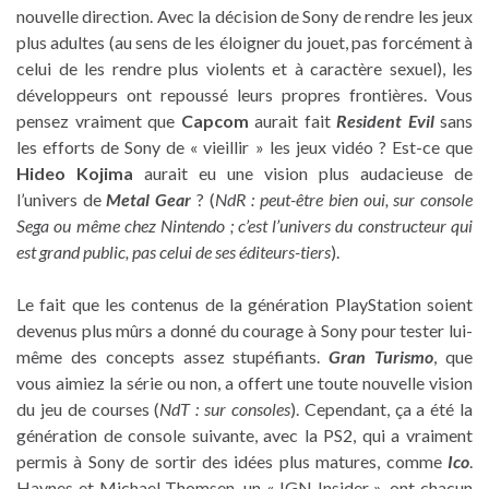
nouvelle direction. Avec la décision de Sony de rendre les jeux
plus adultes (au sens de les éloigner du jouet, pas forcément à
celui de les rendre plus violents et à caractère sexuel), les
développeurs ont repoussé leurs propres frontières. Vous
pensez vraiment que
Capcom
aurait fait
Resident Evil
sans
les efforts de Sony de « vieillir » les jeux vidéo ? Est-ce que
Hideo Kojima
aurait eu une vision plus audacieuse de
l’univers de
Metal Gear
? (
NdR : peut-être bien oui, sur console
Sega ou même chez Nintendo ; c’est l’univers du constructeur qui
est grand public, pas celui de ses éditeurs-tiers
).
Le fait que les contenus de la génération PlayStation soient
devenus plus mûrs a donné du courage à Sony pour tester lui-
même des concepts assez stupéfiants.
Gran Turismo
, que
vous aimiez la série ou non, a offert une toute nouvelle vision
du jeu de courses (
NdT : sur consoles
). Cependant, ça a été la
génération de console suivante, avec la PS2, qui a vraiment
permis à Sony de sortir des idées plus matures, comme
Ico
.
Haynes et Michael Thomsen, un « IGN Insider », ont chacun