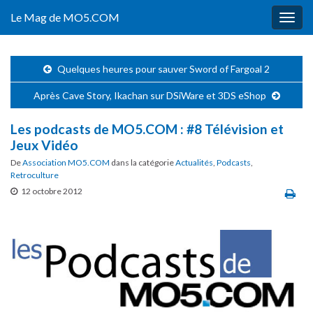
Le Mag de MO5.COM
Togg
navig
Quelques heures pour sauver Sword of Fargoal 2
Après Cave Story, Ikachan sur DSiWare et 3DS eShop
Les podcasts de MO5.COM : #8 Télévision et
Jeux Vidéo
De
Association MO5.COM
dans la catégorie
Actualités
,
Podcasts
,
Retroculture
12 octobre 2012