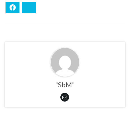
Facebook
Bluesky
"SbM"