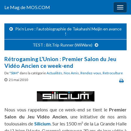
Le Mag de MO5.COM
Togg
navig
Pix’n Love : l’autobiographie de Takahashi Meijin en avance
!
TEST : Bit.Trip Runner (WiiWare)
Rétrogaming L’Union : Premier Salon du Jeu
Vidéo Ancien ce week-end
De
"SbM"
dans la catégorie
Actualités
,
Nos Amis
,
Rendez-vous
,
Retroculture
21 mai 2010
Nous vous rappelons que ce week-end se tient le
Premier
Salon du Jeu Vidéo Ancien
, une initiative de nos amis
toulousains de
Silicium
. Sur les 1500 m² de la La Grande Halle
de L’Union (Haute-Garonne), retrouvez 30 ans de jeux vidéo à