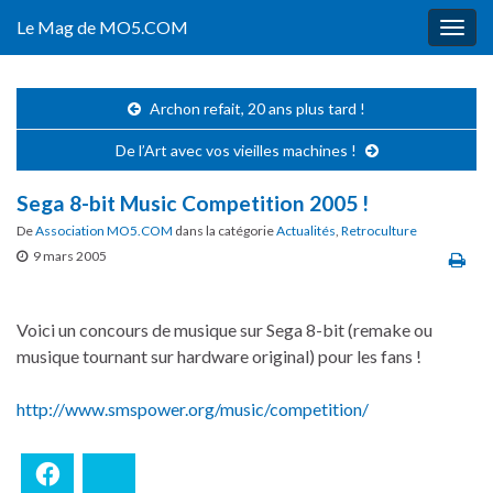
Le Mag de MO5.COM
Togg
navig
Archon refait, 20 ans plus tard !
De l’Art avec vos vieilles machines !
Sega 8-bit Music Competition 2005 !
De
Association MO5.COM
dans la catégorie
Actualités
,
Retroculture
9 mars 2005
Voici un concours de musique sur Sega 8-bit (remake ou
musique tournant sur hardware original) pour les fans !
http://www.smspower.org/music/competition/
Facebook
Bluesky