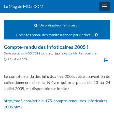
Le Mag de MO5.COM
Togg
navig
Un ordinateur fait maison
Comptes rendu des manifestations par Pocket !
Compte-rendu des Infoticaires 2005 !
De
Association MO5.COM
dans la catégorie
Actualités
,
Retroculture
25 juillet 2005
Le compte-rendu des
Infoticaires
2005, cette convention de
collectionneurs dans la Nièvre qui pris place du 23 au 24
Juillet 2005, est disponible sur le site :
http://mo5.com/article-175-compte-rendu-des-infoticaires-
2005.html