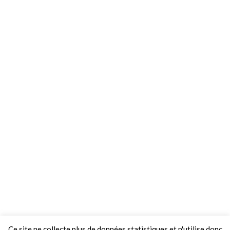
Ce site ne collecte plus de données statistiques et n'utilise donc