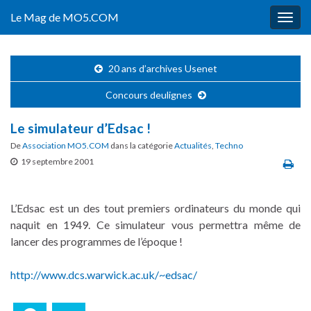
Le Mag de MO5.COM
Togg
navig
20 ans d’archives Usenet
Concours deulignes
Le simulateur d’Edsac !
De
Association MO5.COM
dans la catégorie
Actualités
,
Techno
19 septembre 2001
L’Edsac est un des tout premiers ordinateurs du monde qui
naquit en 1949. Ce simulateur vous permettra même de
lancer des programmes de l’époque !
http://www.dcs.warwick.ac.uk/~edsac/