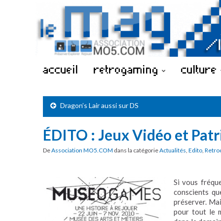
accueil
retrogaming
culture
Dragon’s Lair aussi sur DS
ÉDITO : Jeux Vidéo et Pat
De
Association MO5.COM
dans la catégorie
Actualités
,
Edito
,
Retro
Si vous fréqu
conscients qu
préserver. Mai
pour tout le 