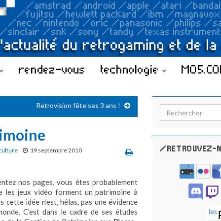
rendez-vous
technologie
MO5.C
Retrovision fête ses 3 ans !
Search for:
rimoine
/RETROUVEZ-N
culture
19 septembre 2010
entez nos pages, vous êtes probablement
e les jeux vidéo forment un patrimoine à
s cette idée n’est, hélas, pas une évidence
monde. C’est dans le cadre de ses études