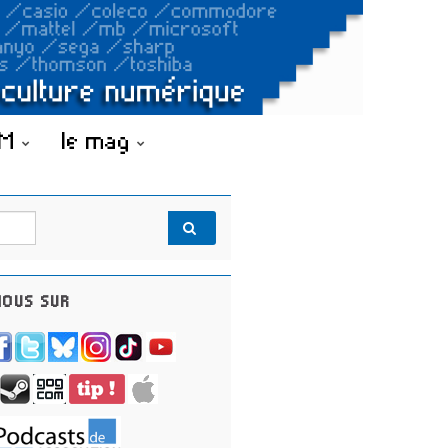
OM
le mag
OUS SUR