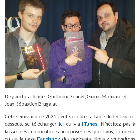
De gauche à droite : Guillaume Sonnet, Gianni Molinaro et
Jean-Sébastien Brugalat
Cette émission de 2h21 peut s’écouter à l’aide du lecteur ci-
dessous, se télécharger
ici
ou via
iTunes
. N’hésitez pas à
laisser des commentaires ou à poser des questions, ici-même
ou sur la page
Facebook
des podcasts. Nous y répondrons