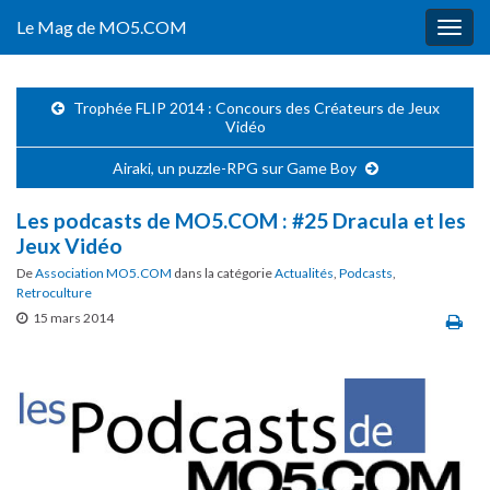
Le Mag de MO5.COM
Togg
navig
Trophée FLIP 2014 : Concours des Créateurs de Jeux
Vidéo
Airaki, un puzzle-RPG sur Game Boy
Les podcasts de MO5.COM : #25 Dracula et les
Jeux Vidéo
De
Association MO5.COM
dans la catégorie
Actualités
,
Podcasts
,
Retroculture
15 mars 2014