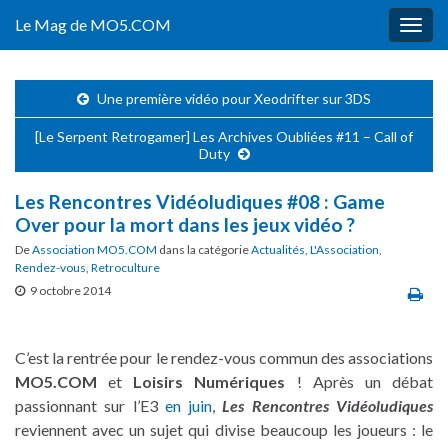
Le Mag de MO5.COM
Togg
navig
Une première vidéo pour Xeodrifter sur 3DS
[Le Serpent Retrogamer] Les Archives Oubliées #11 – Call of
Duty
Les Rencontres Vidéoludiques #08 : Game
Over pour la mort dans les jeux vidéo ?
De
Association MO5.COM
dans la catégorie
Actualités
,
L'Association
,
Rendez-vous
,
Retroculture
9 octobre 2014
C’est la rentrée pour le rendez-vous commun des associations
MO5.COM
et
Loisirs Numériques
! Après un débat
passionnant sur l’E3
en juin
,
Les Rencontres Vidéoludiques
reviennent avec un sujet qui divise beaucoup les joueurs : le