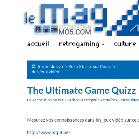
accueil
retrogaming
culture
Sortie du livre « Push Start » sur l’histoire
des jeux vidéo
The Ultimate Game Quizz 
De
Association MO5.COM
dans la catégorie
Actualités
,
Retrocultur
Mesurez vos connaissances dans les jeux vidéo sur ce qu
http://www.bitpit.be/