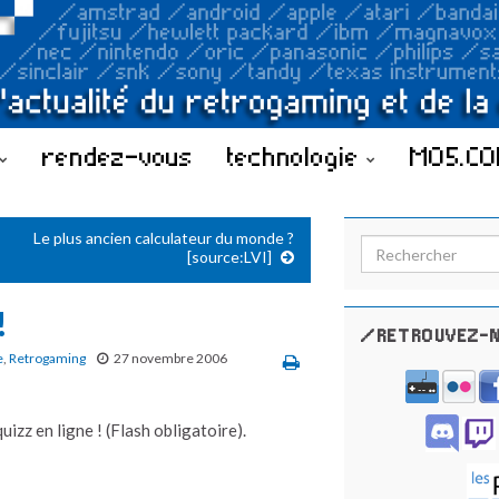
rendez-vous
technologie
MO5.C
Le plus ancien calculateur du monde ?
Search for:
[source:LVI]
!
/RETROUVEZ-N
e
,
Retrogaming
27 novembre 2006
izz en ligne ! (Flash obligatoire).