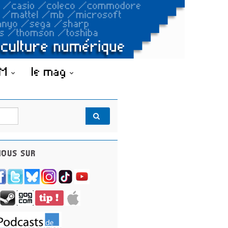
OM
le mag
OUS SUR