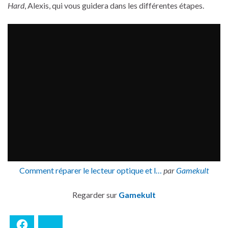
Hard
, Alexis, qui vous guidera dans les différentes étapes.
Comment réparer le lecteur optique et l…
par
Gamekult
Regarder sur
Gamekult
Facebook
Bluesky