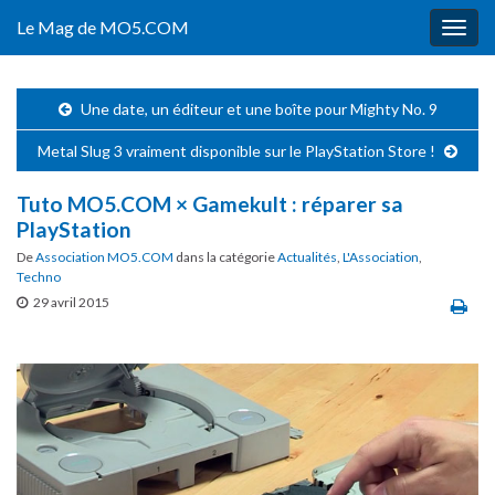
Le Mag de MO5.COM
Togg
navig
Une date, un éditeur et une boîte pour Mighty No. 9
Metal Slug 3 vraiment disponible sur le PlayStation Store !
Tuto MO5.COM × Gamekult : réparer sa
PlayStation
De
Association MO5.COM
dans la catégorie
Actualités
,
L'Association
,
Techno
29 avril 2015