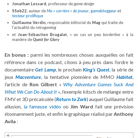
Jonathan Lessard
, professeur de
game design
SSeb22
, auteur de
Ma « carrière » de joueur
,
gamebloggeur
et
testeur prolifique
Guillaume Verdin
, responsable éditorial du
Mag
qui traite de
l’actualité du
retrogaming
et
Jean-Sébastien Brugalat
, « un cas un peu
borderline
» à la
manière de
Quest for Glory
En bonus :
parmi les nombreuses choses auxquelles on fait
référence dans ce podcast, citons à peu près dans l’ordre le
documentaire
Get Lamp
, le prochain
King’s Quest
, la série de
jeux
Macventure
, la tentative pionnière de MMO
Habitat
,
l’article de
Ron Gilbert
«
Why Adventure Games Suck And
What We Can Do About It
», l’exemple kitsch de mélange entre
FMV et 3D précalculée (
Return to Zork
) auquel Guillaume fait
allusion,
la fameuse vidéo
où
Jim Ward
fait une prévision
étonnamment juste, et enfin le graphique réalisé par
Anthony
Avila
: