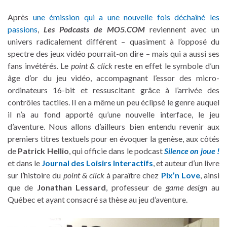
Après
une émission qui a une nouvelle fois déchaîné les
passions
,
Les Podcasts de MO5.COM
reviennent avec un
univers radicalement différent – quasiment à l’opposé du
spectre des jeux vidéo pourrait-on dire – mais qui a aussi ses
fans invétérés. Le
point & click
reste en effet le symbole d’un
âge d’or du jeu vidéo, accompagnant l’essor des micro-
ordinateurs 16-bit et ressuscitant grâce à l’arrivée des
contrôles tactiles. Il en a même un peu éclipsé le genre auquel
il n’a au fond apporté qu’une nouvelle interface, le jeu
d’aventure. Nous allons d’ailleurs bien entendu revenir aux
premiers titres textuels pour en évoquer la genèse, aux côtés
de
Patrick Hellio
, qui officie dans le podcast
Silence on joue !
et dans le
Journal des Loisirs Interactifs
, et auteur d’un livre
sur l’histoire du
point & click
à paraître chez
Pix’n Love
, ainsi
que de
Jonathan Lessard
, professeur de
game design
au
Québec et ayant consacré sa thèse au jeu d’aventure.