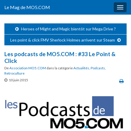
Le Mag de MO5.COM
Togg
navig
Heroes of Might and Magic bientôt sur Mega Drive ?
Les point & click FMV Sherlock Holmes arrivent sur Steam
Les podcasts de MO5.COM : #33 Le Point &
Click
De
Association MO5.COM
dans la catégorie
Actualités
,
Podcasts
,
Retroculture
10 juin 2015