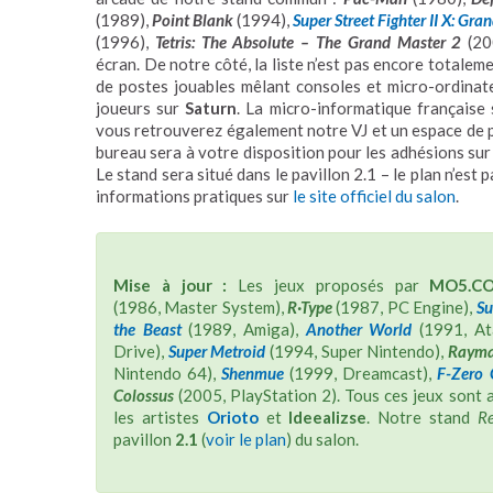
(1989),
Point Blank
(1994),
Super Street Fighter II X: Gr
(1996),
Tetris: The Absolute – The Grand Master 2
(20
écran. De notre côté, la liste n’est pas encore totale
de postes jouables mêlant consoles et micro-ordinat
joueurs sur
Saturn
. La micro-informatique français
vous retrouverez également notre VJ et un espace de p
bureau sera à votre disposition pour les adhésions sur 
Le stand sera situé dans le pavillon 2.1 – le plan n’est
informations pratiques sur
le site officiel du salon
.
Mise à jour :
Les jeux proposés par
MO5.C
(1986, Master System),
R·Type
(1987, PC Engine),
Su
the Beast
(1989, Amiga),
Another World
(1991, At
Drive),
Super Metroid
(1994, Super Nintendo),
Raym
Nintendo 64),
Shenmue
(1999, Dreamcast),
F-Zero
Colossus
(2005, PlayStation 2). Tous ces jeux son
les artistes
Orioto
et
Ideealizse
. Notre stand
R
pavillon
2.1
(
voir le plan
) du salon.