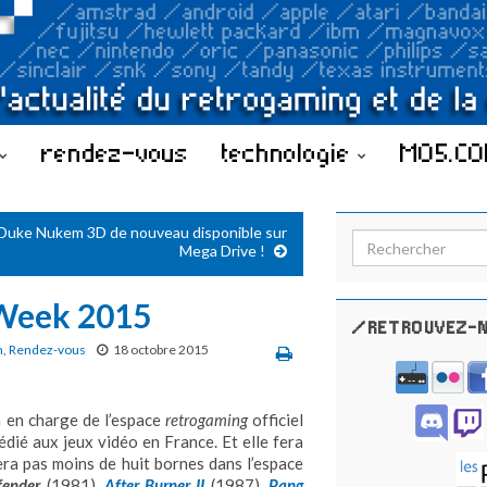
rendez-vous
technologie
MO5.C
Duke Nukem 3D de nouveau disponible sur
Search for:
Mega Drive !
Week 2015
/RETROUVEZ-N
n
,
Rendez-vous
18 octobre 2015
 en charge de l’espace
retrogaming
officiel
dédié aux jeux vidéo en France. Et elle fera
era pas moins de huit bornes dans l’espace
fender
(1981),
After Burner II
(1987),
Pang