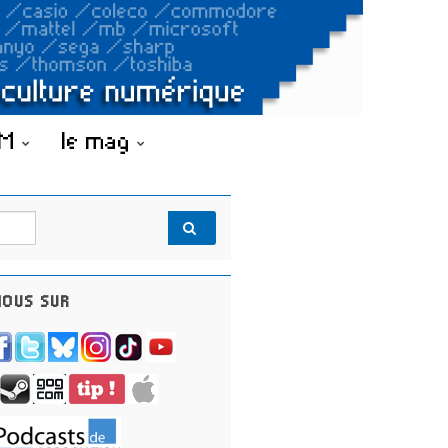
OM
le mag
OUS SUR