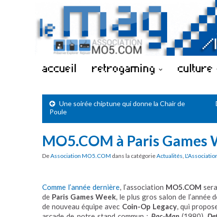
accueil
retrogaming
culture
Une soirée chiptune qui donne la Chair de
Poule
MO5.COM à Paris Games 
De
Association MO5.COM
dans la catégorie
Actualités
,
L'Associatio
Comme l’année dernière
, l’association
MO5.COM
sera
de
Paris Games Week
, le plus gros salon de l’année 
de nouveau équipe avec
Coin-Op Legacy
, qui propos
arcade de notre stand commun :
Pac-Man
(1980),
De