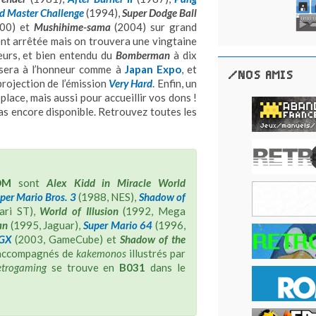
and Master Challenge
(1994),
Super Dodge Ball
00) et
Mushihime-sama
(2004) sur grand
ment arrêtée mais on trouvera une vingtaine
eurs, et bien entendu du
Bomberman
à dix
e sera à l’honneur comme à
Japan Expo
, et
/NOS AMIS
rojection de l’émission
Very Hard
. Enfin, un
place, mais aussi pour accueillir vos dons !
 pas encore disponible. Retrouvez toutes les
OM
sont
Alex Kidd in Miracle World
per Mario Bros. 3
(1988, NES),
Shadow of
ari ST),
World of Illusion
(1992, Mega
an
(1995, Jaguar),
Super Mario 64
(1996,
 GX
(2003, GameCube) et
Shadow of the
t accompagnés de
kakemonos
illustrés par
etrogaming
se trouve en
B031
dans le